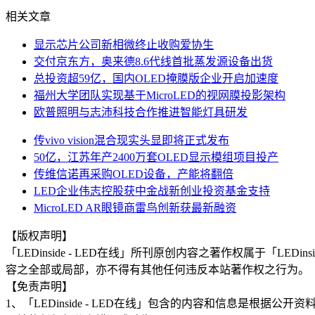
相关文章
显示芯片公司新相微终止收购爱协生
交付京东方，奥来德8.6代线首批蒸发源设备出货
总投资超59亿，国内OLED掩膜版企业开启加速度
福州大学团队实现基于MicroLED的视网膜投影架构
欧普照明与志沛科技合作推进智能灯具研发
传vivo vision混合现实头显即将正式发布
50亿，江苏年产2400万套OLED显示模组项目投产
传维信诺再采购OLED设备，产能将翻倍
LED企业伟志控股获中金战新创业投资基金支持
MicroLED AR眼镜商雷鸟创新获最新融资
【版权声明】
「LEDinside - LED在线」所刊原创内容之著作权属于「
容之全部或局部，亦不得有其他任何违反本站著作权之行为。
【免责声明】
1、「LEDinside - LED在线」包含的内容和信息是