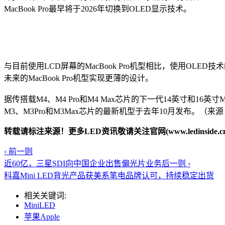
MacBook Pro最早将于2026年切换到OLED显示技术。
与目前使用LCD屏幕的MacBook Pro机型相比，使用O
未来的MacBook Pro机型实现更薄的设计。
据传搭载M4、M4 Pro和M4 Max芯片的下一代14英寸和16英寸
M3、M3Pro和M3Max芯片的最新机型于去年10月发布。（来源
转载请标注来源！更多LED资讯敬请关注官网(www.ledinside.cn
‹ 前一则
近60亿，三星SDI向中国企业出售偏光片业务
后一则 ›
科嘉Mini LED背光产品获美系笔电品牌认可，持续稳定出货
相关关键词:
MiniLED
苹果Apple