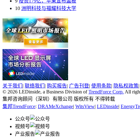
9
投资179亿，苹果宣布盖板
10
洲明科技与福耀科技大学
关于我们
|
联络我们
|
购买报告
|
广告刊登
|
使用条款
|
隐私权政策
© 2026 LEDinside, a Business Division of
TrendForce Corp.
All righ
集邦咨询顾问（深圳）有限公司 版权所有 不得转载
集邦TrendForce
:
DRAMeXchange
|
WitsView
|
LEDinside
|
EnergyTr
公众号
视频号
产业报告