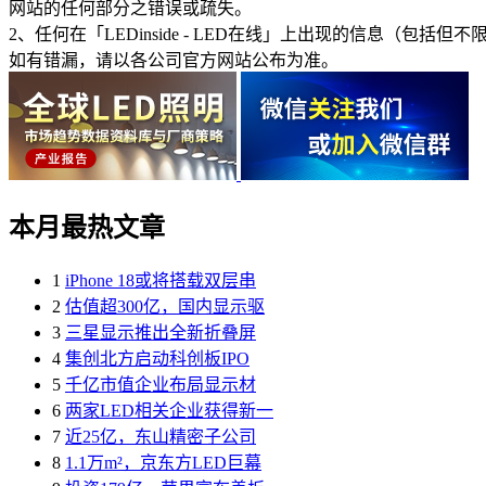
网站的任何部分之错误或疏失。
2、任何在「LEDinside - LED在线」上出现的信息
如有错漏，请以各公司官方网站公布为准。
本月最热文章
1
iPhone 18或将搭载双层串
2
估值超300亿，国内显示驱
3
三星显示推出全新折叠屏
4
集创北方启动科创板IPO
5
千亿市值企业布局显示材
6
两家LED相关企业获得新一
7
近25亿，东山精密子公司
8
1.1万m²，京东方LED巨幕