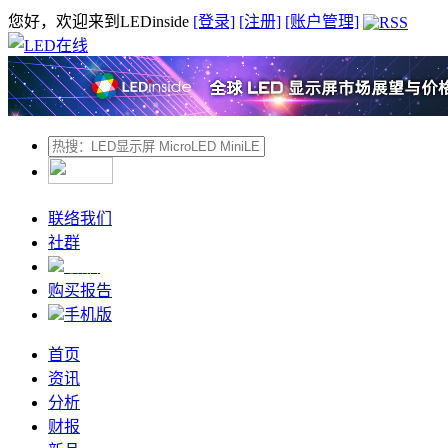
您好，欢迎来到LEDinside
[登录]
[注册]
[账户管理]
联络我们
社群
微信
购买报告
手机版
首页
资讯
分析
财报