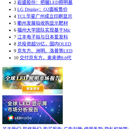
2
崧盛股份：把握LED照明基
3
LG Display：Q2面板售价
4
TCL华星广州成立印刷显示
5
衢州发展拟收购显示靶材
6
福州大学团队实现基于Mic
7
江丰电子拟与日本爱发科
8
总投资超59亿，国内OLED
9
京东方、洲明、洛普等LED
10
交付京东方，奥来德8.6代