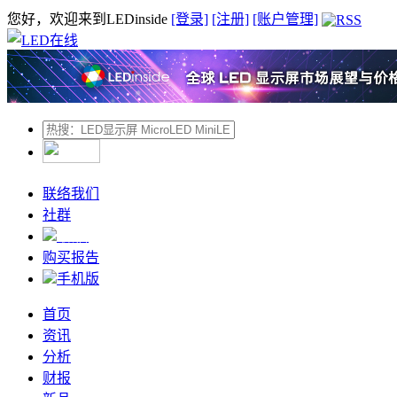
您好，欢迎来到LEDinside
[登录]
[注册]
[账户管理]
联络我们
社群
微信
购买报告
手机版
首页
资讯
分析
财报