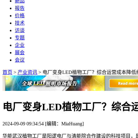
新品
报告
价格
技术
访谈
专题
企业
展会
会议
首页
>
产业资讯
>
电厂变身LED植物工厂？综合运营成本降低约
电厂变身LED植物工厂？综合
2024-09-09 09:34:54 [编辑：MiaHuang]
华能武汉植物工厂是阳逻电厂与清能院合作建设的科技项目，