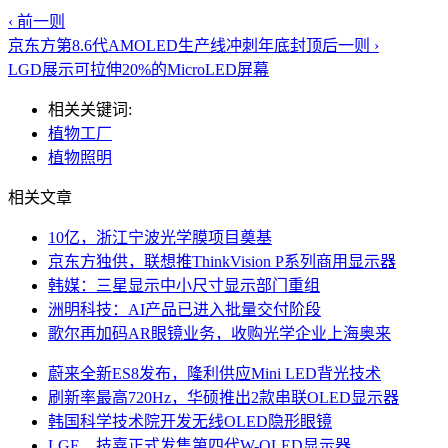
‹ 前一则
京东方第8.6代AMOLED生产线冲刺年底封顶
后一则 ›
LGD展示可拉伸20%的MicroLED屏幕
相关关键词:
植物工厂
植物照明
相关文章
10亿，浙江宁波光学膜项目奠基
京东方独供，联想推ThinkVision P系列商用显示器
韩媒：三星显示中小尺寸显示部门重组
洲明科技：AI产品已进入批量交付阶段
歌尔再加码AR眼镜业务，收购光学企业上海奥来
蔚来全新ES8发布，隆利供应Mini LED背光技术
刷新率最高720Hz，华硕推出2款串联OLED显示器
韩国科学技术院开发无线OLED隐形眼镜
LGE、技嘉正式发售第四代W-OLED显示器