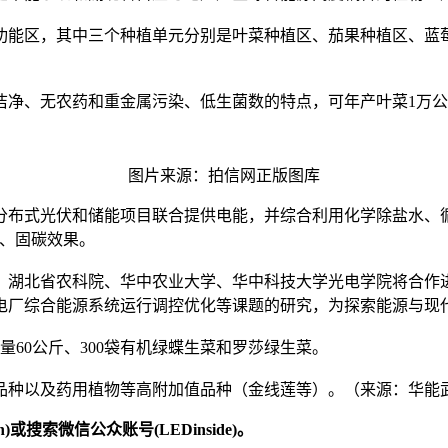
13个功能区，其中三个种植单元分别是叶菜种植区、茄果种植区、
净、无农药和重金属污染、低生菌数的特点，可年产叶菜1万公斤、
图片来源：拍信网正版图库
分布式光伏和储能项目联合提供电能，并综合利用化学除盐水、
碳、固碳效果。
、湖北省农科院、华中农业大学、华中科技大学光电学院将合作
电厂综合能源系统运行调控优化等课题的研究，为探索能源与现
量60公斤、300袋有机绿蝶生菜和罗莎绿生菜。
品种以及药用植物等高附加值品种（金线莲等）。（来源：华能
)或搜索微信公众账号(LEDinside)。