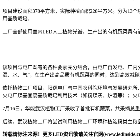
项目建设面积378平方米，实际种植面积228平方米。分为
用基质栽培。
工厂全部使用室内LED人工植物光谱，生产出的有机蔬菜具有洁
该项目与电厂既有的各种要素充分结合，由电厂自发电、厂内
温、水、气”，在生产出高品质有机蔬菜的同时，达到高效减
依托植物工厂项目，阳逻电厂与中国农科院环境与发展研究所
火电厂煤基固废基质栽培利用技术（如粉煤灰、炉渣等）；火
7月16日，华能武汉植物工厂采收了首批有机蔬菜，共采摘总重
后续，武汉植物工厂将尝试利用植物工厂环境种植淀粉类主粮
转载请标注来源！更多LED资讯敬请关注官网(www.ledinside.cn