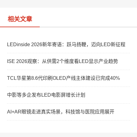
o
相关文章
LEDinside 2026新年寄语：跃马扬鞭，迈向LED新征程
ISE 2026观察：从供需2个维度看LED显示产业趋势
TCL华星第8.6代印刷OLED产线主体建设已完成40%
中影等多企发布LED电影屏增长计划
AI+AR眼镜走进真实场景，科技馆与医院应用展开