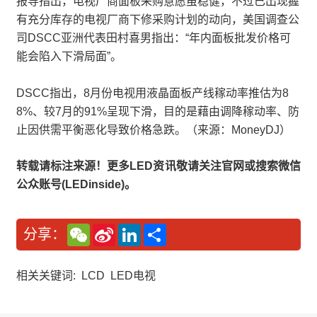
报导指出，电视厂商面板采购意愿虽稳健，不过已出现握
有充分库存的电视厂商下修采购计划的动向，美国调查公
司DSCC亚洲代表田村喜男指出：“年内面板批发价格可
能会陷入下滑局面”。
DSCC指出，8月份电视用液晶面板产线稼动率推估为8
8%、较7月的91%呈现下滑，目的是藉由调降稼动率、防
止因供需平衡恶化导致价格急跌。（来源：MoneyDJ）
转载请标注来源！更多LED资讯敬请关注官网或搜索微信
公众账号(LEDinside)。
W
S
L
分
分享：
e
i
i
享
C
n
n
h
a
k
a
W
e
相关关键词:
LCD
LED电视
t
e
d
i
I
b
n