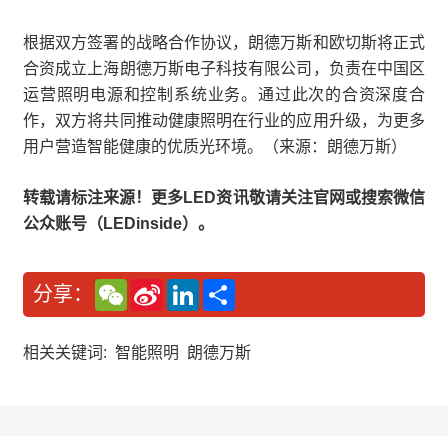
根据双方签署的战略合作协议，朗德万斯和欧切斯将正式
合资成立上海朗德万斯电子科技有限公司，负责在中国区
运营照明电源和控制系统业务。通过此次的合资深度合
作，双方将共同推动健康照明在行业的应用升级，为更多
用户营造智能健康的优质光环境。（来源：朗德万斯）
转载请标注来源！更多LED资讯敬请关注官网或搜索微信
公众账号（LEDinside）。
W
S
L
分
分享：
e
i
i
享
C
n
n
h
a
k
a
W
e
相关关键词:
智能照明
朗德万斯
t
e
d
i
I
b
n
o