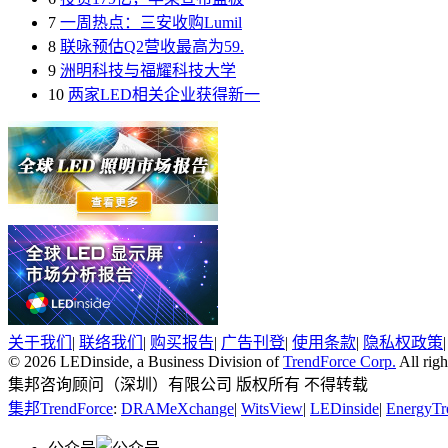
7
一周热点：三安收购Lumil
8
联咏预估Q2营收最高为59.
9
洲明科技与福耀科技大学
10
两家LED相关企业获得新一
关于我们
|
联络我们
|
购买报告
|
广告刊登
|
使用条款
|
隐私权政策
© 2026 LEDinside, a Business Division of
TrendForce Corp.
All righ
集邦咨询顾问（深圳）有限公司 版权所有 不得转载
集邦TrendForce
:
DRAMeXchange
|
WitsView
|
LEDinside
|
EnergyTr