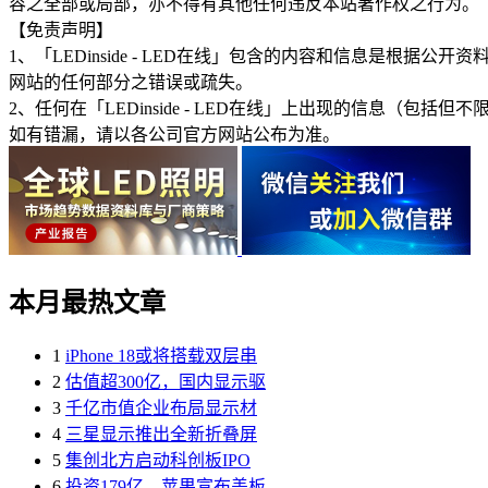
容之全部或局部，亦不得有其他任何违反本站著作权之行为。
【免责声明】
1、「LEDinside - LED在线」包含的内容和信息是
网站的任何部分之错误或疏失。
2、任何在「LEDinside - LED在线」上出现的信息
如有错漏，请以各公司官方网站公布为准。
本月最热文章
1
iPhone 18或将搭载双层串
2
估值超300亿，国内显示驱
3
千亿市值企业布局显示材
4
三星显示推出全新折叠屏
5
集创北方启动科创板IPO
6
投资179亿，苹果宣布盖板