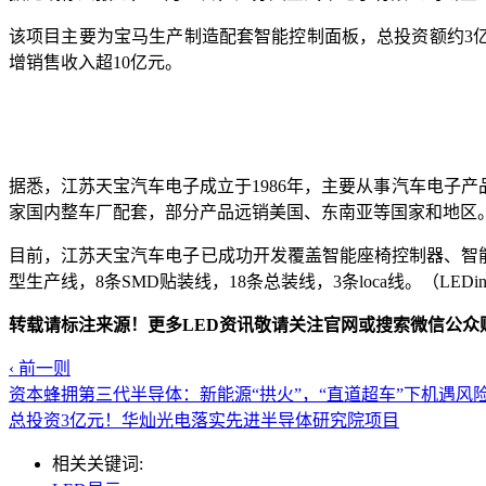
该项目主要为宝马生产制造配套智能控制面板，总投资额约3亿元
增销售收入超10亿元。
据悉，江苏天宝汽车电子成立于1986年，主要从事汽车电子产
家国内整车厂配套，部分产品远销美国、东南亚等国家和地区
目前，江苏天宝汽车电子已成功开发覆盖智能座椅控制器、智
型生产线，8条SMD贴装线，18条总装线，3条loca线。（LEDin
转载请标注来源！更多LED资讯敬请关注官网或搜索微信公众账号（
‹ 前一则
资本蜂拥第三代半导体：新能源“拱火”，“直道超车”下机遇风
总投资3亿元！华灿光电落实先进半导体研究院项目
相关关键词: