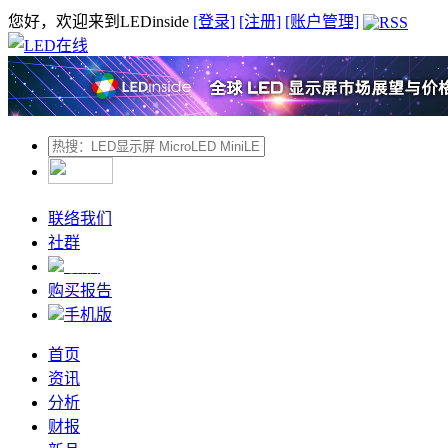
您好，欢迎来到LEDinside
[登录]
[注册]
[账户管理]
联络我们
社群
微信
购买报告
手机版
首页
资讯
分析
财报