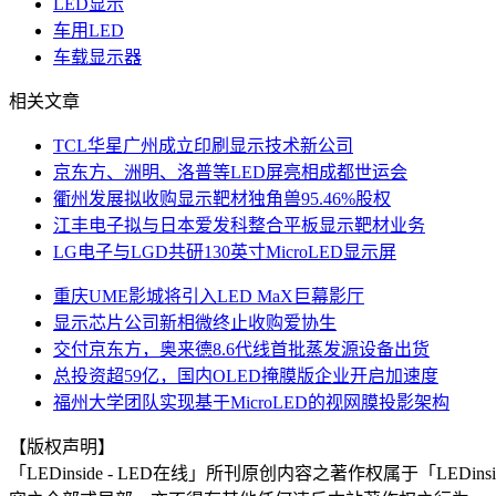
LED显示
车用LED
车载显示器
相关文章
TCL华星广州成立印刷显示技术新公司
京东方、洲明、洛普等LED屏亮相成都世运会
衢州发展拟收购显示靶材独角兽95.46%股权
江丰电子拟与日本爱发科整合平板显示靶材业务
LG电子与LGD共研130英寸MicroLED显示屏
重庆UME影城将引入LED MaX巨幕影厅
显示芯片公司新相微终止收购爱协生
交付京东方，奥来德8.6代线首批蒸发源设备出货
总投资超59亿，国内OLED掩膜版企业开启加速度
福州大学团队实现基于MicroLED的视网膜投影架构
【版权声明】
「LEDinside - LED在线」所刊原创内容之著作权属于「