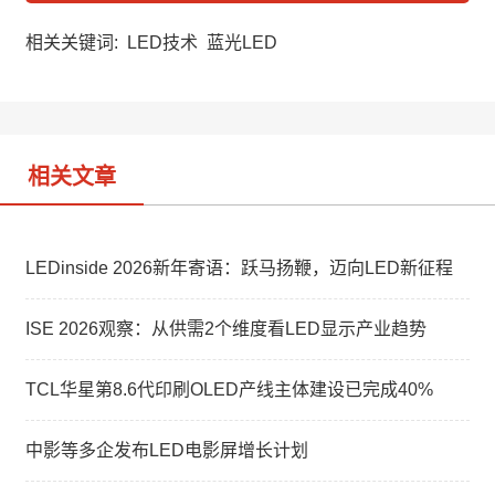
C
n
n
h
a
k
a
W
e
相关关键词:
LED技术
蓝光LED
t
e
d
i
I
b
n
o
相关文章
LEDinside 2026新年寄语：跃马扬鞭，迈向LED新征程
ISE 2026观察：从供需2个维度看LED显示产业趋势
TCL华星第8.6代印刷OLED产线主体建设已完成40%
中影等多企发布LED电影屏增长计划