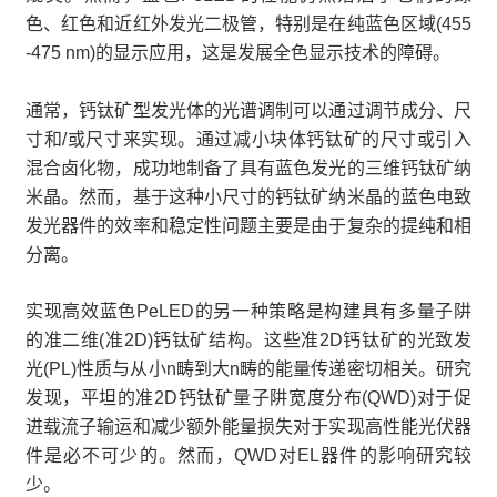
色、红色和近红外发光二极管，特别是在纯蓝色区域(455
-475 nm)的显示应用，这是发展全色显示技术的障碍。
通常，钙钛矿型发光体的光谱调制可以通过调节成分、尺
寸和/或尺寸来实现。通过减小块体钙钛矿的尺寸或引入
混合卤化物，成功地制备了具有蓝色发光的三维钙钛矿纳
米晶。然而，基于这种小尺寸的钙钛矿纳米晶的蓝色电致
发光器件的效率和稳定性问题主要是由于复杂的提纯和相
分离。
实现高效蓝色PeLED的另一种策略是构建具有多量子阱
的准二维(准2D)钙钛矿结构。这些准2D钙钛矿的光致发
光(PL)性质与从小n畴到大n畴的能量传递密切相关。研究
发现，平坦的准2D钙钛矿量子阱宽度分布(QWD)对于促
进载流子输运和减少额外能量损失对于实现高性能光伏器
件是必不可少的。然而，QWD对EL器件的影响研究较
少。