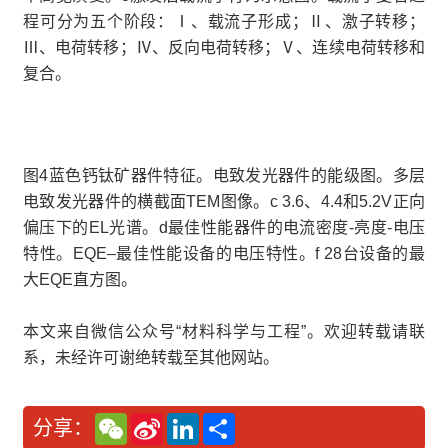
程可分为五个阶段：Ⅰ、载流子形成；Ⅱ、激子转移；
Ⅲ、电荷转移；Ⅳ、反向电荷转移；Ⅴ、连续电荷转移和
复合。
图4蓝色钙钛矿器件特征。电致发光器件的能级图。多层
电致发光器件的横截面TEM图像。c 3.6、4.4和5.2V正向
偏压下的EL光谱。d最佳性能器件的电流密度-亮度-电压
特性。EQE–最佳性能设备的电压特性。f 28台设备的最
大EQE直方图。
本文来自微信公众号“材料科学与工程”。欢迎转载请联
系，未经许可谢绝转载至其他网站。
W
S
L
分
分享：
e
i
i
享