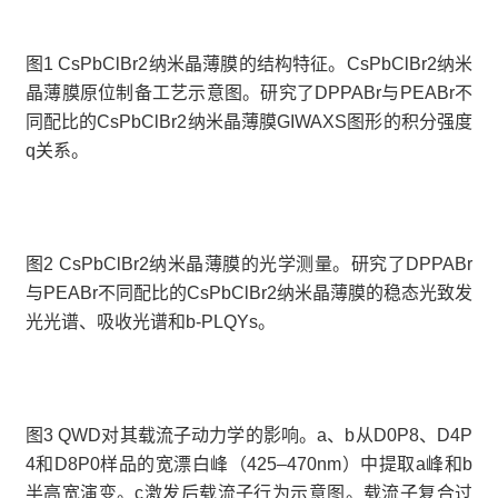
图1 CsPbClBr2纳米晶薄膜的结构特征。CsPbClBr2纳米
晶薄膜原位制备工艺示意图。研究了DPPABr与PEABr不
同配比的CsPbClBr2纳米晶薄膜GIWAXS图形的积分强度
q关系。
图2 CsPbClBr2纳米晶薄膜的光学测量。研究了DPPABr
与PEABr不同配比的CsPbClBr2纳米晶薄膜的稳态光致发
光光谱、吸收光谱和b-PLQYs。
图3 QWD对其载流子动力学的影响。a、b从D0P8、D4P
4和D8P0样品的宽漂白峰（425–470nm）中提取a峰和b
半高宽演变。c激发后载流子行为示意图。载流子复合过