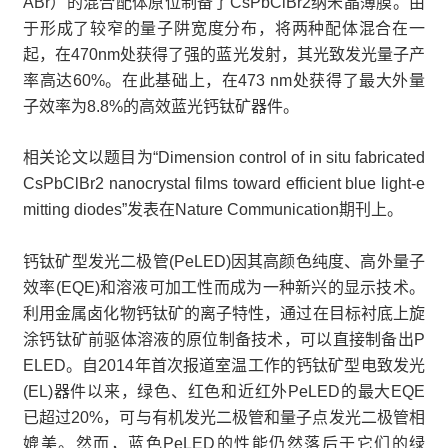
ABr）的混合配体原位制备了CsPbClBr2纳米晶薄膜。由
于形成了较窄的量子阱宽度分布，将两种配体混合在一
起，在470nm处获得了强的蓝光发射，其光致发光量子产
率高达60%。在此基础上，在473 nm处获得了最大外量
子效率为8.8%的高效蓝光钙钛矿器件。
相关论文以题目为“Dimension control of in situ fabricated
CsPbClBr2 nanocrystal films toward efficient blue light-e
mitting diodes”发表在Nature Communication期刊上。
钙钛矿型发光二极管(PeLED)因其高颜色纯度、高外量子
效率(EQE)和溶液可加工性而成为一种新兴的显示技术。
利用金属卤化物钙钛矿的离子特性，通过在目标衬底上旋
涂钙钛矿前驱体溶液的原位制备技术，可以直接制备出P
ELED。自2014年首次报道室温工作的钙钛矿型电致发光
(EL)器件以来，绿色、红色和近红外PeLED的最大EQE
已超过20%，可与有机发光二极管和量子点发光二极管相
媲美。然而，蓝色PeLED的性能仍然落后于它们的绿