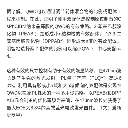
据了解，QWD可以通过调节前体混合物的比例或配体工
程来控制。在此，证明了使用双配体是控制原位制备的C
sPbClBr2纳米晶薄膜的QWD的有效策略。2-苯基乙胺溴
化物（PEABr）是形成小n结构域的有效配体，而3,3-二
苯基丙胺溴化物（DPPABr）是形成大n值的有效配体。
明智地选择两个配体的比例可以缩小QWD，中心支配n=
4。
这种有效的尺寸控制有助于有效的能量转移，在470nm波
长处产生强的蓝光发射，PL量子产率（PLQY）高达6
0%。利用具有形成小n域和大n域倾向的双配体是实现窄
QWD以提高PL性质的一种多用途策略。以PEABr和DPP
ABr混合制备的优化薄膜为基础，在473nm波长处获得了
最大EQE为8.8%的高效蓝光电致发光器件。（文：爱新
觉罗星）