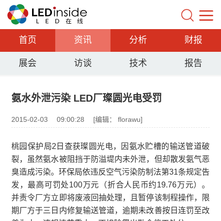
首页
资讯
分析
财报
展会
访谈
技术
报告
氨水外泄污染 LED厂璨圆光电受罚
2015-02-03
09:00:28
[编辑： florawu]
桃园保护局2日查获璨圆光电，因氨水贮槽的输送管道破
裂，虽然氨水被阻挡于防溢堤内未外泄，但却散发氨气恶
臭造成污染。环保局依违反空气污染防制法第31条规定告
发，最高可罚处100万元（折合人民币约19.76万元）。
并责令厂方立即将废液回抽处理，且暂停该制程操作，限
期厂方于三日内修复输送管道，逾期未改善按日连罚至改