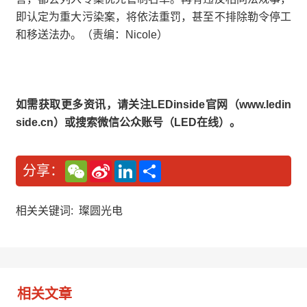
即认定为重大污染案，将依法重罚，甚至不排除勒令停工
和移送法办。（责编：Nicole）
如需获取更多资讯，请关注LEDinside官网（www.ledin
side.cn）或搜索微信公众账号（LED在线）。
W
S
L
分
分享：
e
i
i
享
C
n
n
h
a
k
a
W
e
相关关键词:
璨圆光电
t
e
d
i
I
b
n
o
相关文章