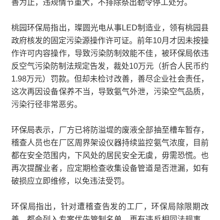
善为止，违规情节重大，不排除祭出勒令停工处分。
桃园环保局指出，璨圆光电从事LED制造业，领有桃园县
政府核发的固定污染源操作许可证。前年10月才因未按操
作许可内容操作，导致污染防制效能不佳，被环保局依违
反空气污染防制法规定告发，裁处10万元（折合人民币约
1.98万元）罚款。但却未检讨改善，善尽企业社会责任，
这次再因设备保养不当，导致氨气外泄，污染空气品质，
污染行径非常恶劣。
环保局表示，厂方已将防溢堤的废液全部抽至槽车暂存，
稽查人员也在厂区周界架设仪器持续监控氨气浓度，目前
都在安全范围内，下风处的居民安全无虞，毋需恐慌。也
再次提醒业者，应定期检查收集设备管道是否泄漏，如有
破损应立即维修，以免违法受罚。
环保局指出，针对遭稽查告发的工厂，环保局除限期改
善，都会列入专案优先管制名单。再有违反相同法规事，