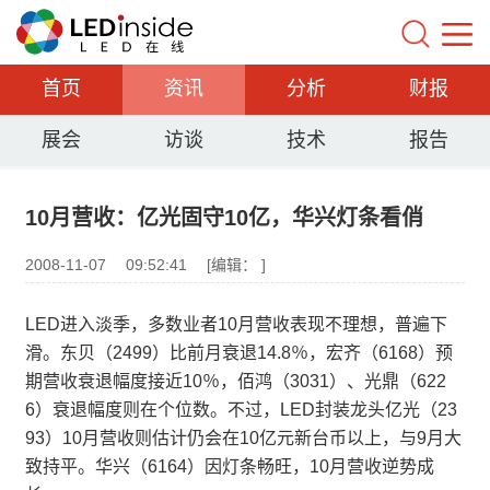
首页
资讯
分析
财报
展会
访谈
技术
报告
10月营收：亿光固守10亿，华兴灯条看俏
2008-11-07
09:52:41
[编辑： ]
LED进入淡季，多数业者10月营收表现不理想，普遍下
滑。东贝（2499）比前月衰退14.8％，宏齐（6168）预
期营收衰退幅度接近10％，佰鸿（3031）、光鼎（622
6）衰退幅度则在个位数。不过，LED封装龙头亿光（23
93）10月营收则估计仍会在10亿元新台币以上，与9月大
致持平。华兴（6164）因灯条畅旺，10月营收逆势成