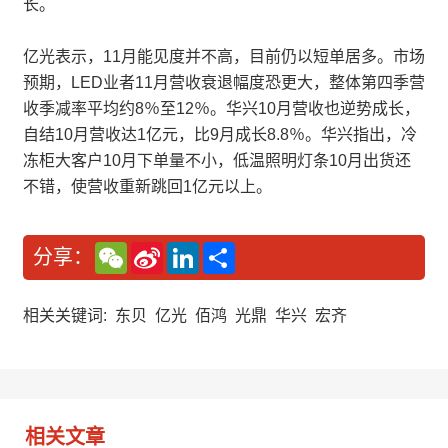
长。
亿光表示，11月能见度并不高，目前仍以短单居多。市场
预期，LED业者11月营收衰退幅度恐更大，整体第四季营
收季减率平均约8％至12％。华兴10月营收也逆势成长，
自结10月营收达1亿元，比9月成长8.8％。华兴指出，冷
冻柜大客户10月下单量不小，低温照明灯条10月出货还
不错，使营收重新跳回1亿元以上。
W
S
L
分
分享：
e
i
i
享
C
n
n
h
a
k
a
W
e
相关关键词:
东贝
亿光
佰鸿
光鼎
华兴
宏齐
t
e
d
i
I
b
n
o
相关文章