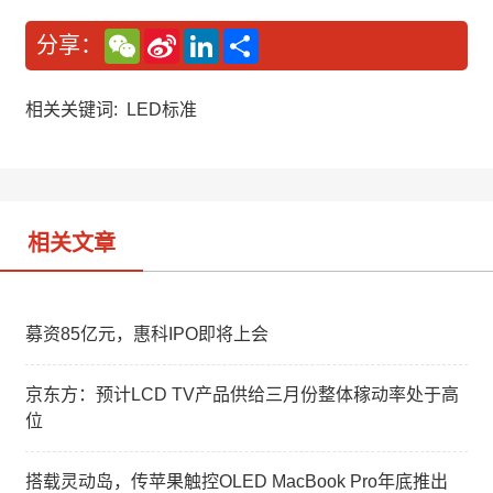
W
S
L
分
分享：
e
i
i
享
C
n
n
h
a
k
a
W
e
相关关键词:
LED标准
t
e
d
i
I
b
n
o
相关文章
募资85亿元，惠科IPO即将上会
京东方：预计LCD TV产品供给三月份整体稼动率处于高
位
搭载灵动岛，传苹果触控OLED MacBook Pro年底推出