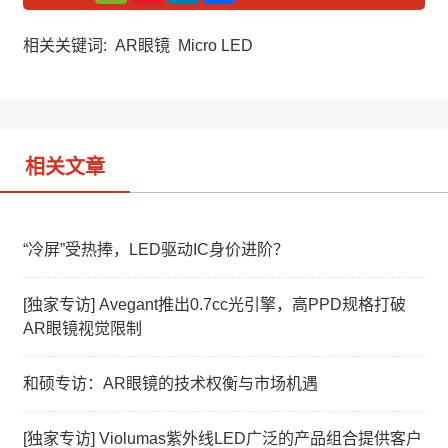
C
n
n
h
a
k
a
W
e
相关关键词:
AR眼镜
Micro LED
t
e
d
i
I
b
n
o
相关文章
“冷屏”受热捧，LED驱动IC身价进阶？
[独家专访] Avegant推出0.7cc光引擎，高PPD规格打破
AR眼镜视觉限制
和硕专访：AR眼镜的技术权衡与市场机遇
[独家专访] Violumas紫外线LED广泛的产品组合提供客户