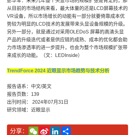
彭华军：未来几年整个头显市场的规模扩张是肯定的，那
从目前的市场结构来看，最大体量的还是LCD屏幕技术的
VR设备，所以市场增长的动能有一部分就要倚靠成本优
势较为明显的LCD技术的发展带来头显设备规模的升级。
另外一部分，就是通过对采用OLEDoS 屏幕的高清头显
产品的升级迭代或者是供应链的成熟、成本的优化都会助
力市场渗透率的进一步提升，也会为整个市场规模扩张带
来成长的动能。（文：LEDInside）
TrendForce 2024 近眼显示市场趋势与技术分析
报告语系：中文/英文
报告页数：139
出刊时间： 2024年07月31日
研究领域：近眼显示
W
S
L
分
分享：
e
i
i
享