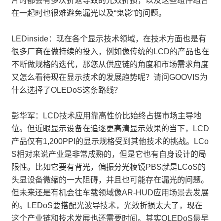
片时都会有多次折返导致的光效折损，以及这些组件组合
在一起时也很难避免漏光以及“鬼影”的问题。
LEDinside：现在各个显示技术领域，在技术方面也是有
很多厂商在做持续的投入，例如像传统的LCD的产品也在
不断做规格的迭代，那您从供应链的角度和市场需求角度
又怎么看待现在显示技术的发展趋势呢？请问GOOVIS为
什么选择了OLEDoS这条路线？
彭华军：LCD技术应用靠高性价比始终占据市场主导地
位。但近眼显示设备在追逐更高清显示效果的当下，LCD
产品仅有1,200PPI的显示规格受到其他技术的挑战。LCo
S相对来说产业是非常成熟的，但是它也有自身设计的局
限性。比如它要有背光，偏振分光棱镜PBS就是LCoS的
头显设备微缩的一大阻碍，并且也可能存在漏光的问题。
但未来还是有机会往车载领域像AR-HUD应用场景去发展
的。LEDoS要搭配光波导技术，光效折损太大了，现在
这个产业链和技术发展也还需要时间。其实OLEDoS最早