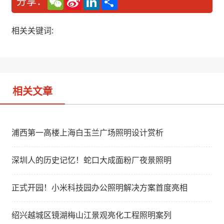
分享：
e
i
i
享
C
n
n
h
a
k
a
W
e
相关关键词:
t
e
d
i
I
b
n
o
相关文章
浦西第一高楼上海白玉兰广场照明设计赏析
深圳人的历史记忆！蛇口大成面粉厂夜景照明
正式开园！小米科技园办公照明解决方案首度亮相
绍兴越城区镜湖梅山江景观亮化工程照明案列