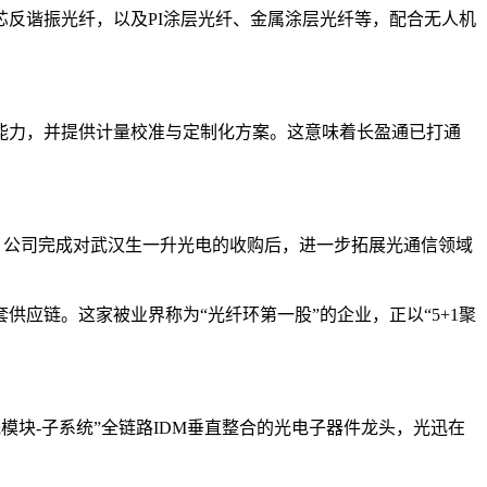
反谐振光纤，以及PI涂层光纤、金属涂层光纤等，配合无人机
能力，并提供计量校准与定制化方案。这意味着长盈通已打通
4.27%。公司完成对武汉生一升光电的收购后，进一步拓展光通信领域
套供应链。这家被业界称为“光纤环第一股”的企业，正以“5+1聚
-光模块-子系统”全链路IDM垂直整合的光电子器件龙头，光迅在