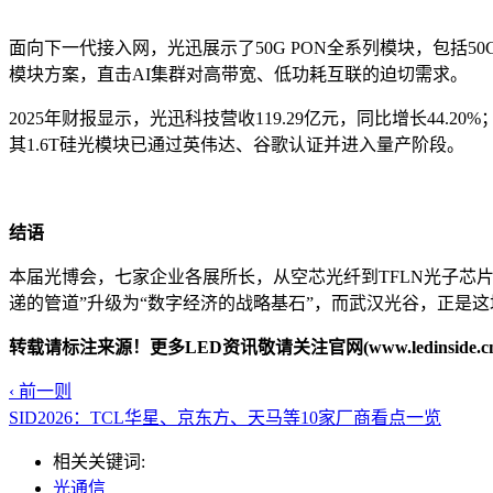
面向下一代接入网，光迅展示了50G PON全系列模块，包括50G S
模块方案，直击AI集群对高带宽、低功耗互联的迫切需求。
2025年财报显示，光迅科技营收119.29亿元，同比增长44.
其1.6T硅光模块已通过英伟达、谷歌认证并进入量产阶段。
结语
本届光博会，七家企业各展所长，从空芯光纤到TFLN光子芯
递的管道”升级为“数字经济的战略基石”，而武汉光谷，正是
转载请标注来源！更多LED资讯敬请关注官网(www.ledinside.cn
‹ 前一则
SID2026：TCL华星、京东方、天马等10家厂商看点一览
相关关键词:
光通信