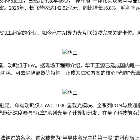
备技术的企业，占据光纤成本核心，“棒纤缆”一体化实现成本与品
25年，长飞营收达142.52亿元，同比增长16.8%，毛利率从2
工起家的企业，如今已在AI算力光互联领域完成关键卡位。展台核心区
案，功耗低于6W。据现场工程师介绍，华工正源已建成国内唯一
低功耗、可去除隔离器等特性，正成为CPO方案的核心“光脑”光源
专业观众驻足，单端功耗仅7.5W；100G星载光模块、全系列PON
光器还深度参与“九章”系列光量子计算机研发，在量子科技前沿
一个无法绕过的名字。这家被誉为“半导体激光芯片第一股”的科创