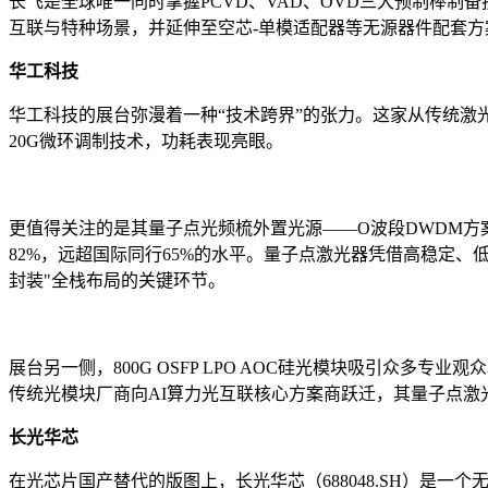
长飞是全球唯一同时掌握PCVD、VAD、OVD三大预制棒制
互联与特种场景，并延伸至空芯-单模适配器等无源器件配套方案。20
华工科技
华工科技的展台弥漫着一种“技术跨界”的张力。这家从传统激光加
20G微环调制技术，功耗表现亮眼。
更值得关注的是其量子点光频梳外置光源——O波段DWDM方
82%，远超国际同行65%的水平。量子点激光器凭借高稳定、
封装"全栈布局的关键环节。
展台另一侧，800G OSFP LPO AOC硅光模块吸引众多
传统光模块厂商向AI算力光互联核心方案商跃迁，其量子点激
长光华芯
在光芯片国产替代的版图上，长光华芯（688048.SH）是