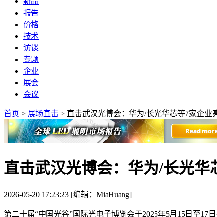
新品
报告
价格
技术
访谈
专题
企业
展会
会议
首页
>
展场直击
>
直击武汉光博会：华为/长光华芯等7家企业
直击武汉光博会：华为/长光华
2026-05-20 17:23:23 [编辑：MiaHuang]
第二十届“中国光谷”国际光电子博览会于2025年5月15日