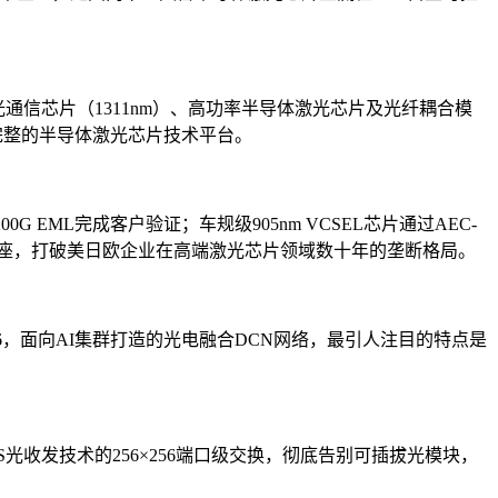
FB光通信芯片（1311nm）、高功率半导体激光芯片及光纤耦合模
内最完整的半导体激光芯片技术平台。
 EML完成客户验证；车规级905nm VCSEL芯片通过AEC-
底座，打破美日欧企业在高端激光芯片领域数十年的垄断格局。
256，面向AI集群打造的光电融合DCN网络，最引人注目的特点是
光收发技术的256×256端口级交换，彻底告别可插拔光模块，