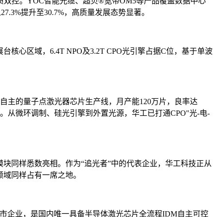
质双控。YOC智能光缆、超贝®宽带OM5等产品覆盖数据中心
7.3%提升至30.7%，高质量发展态势显著。
域，6.4T NPO及3.2T CPO光引擎占据C位，基于单波
自主的量子点激光器芯片生产线，月产能120万片，良率达
。从微环调制、硅光引擎到外置光源，华工已打通CPO"光-电-
与数通模块同样悉数亮相。作为“追光者”中的代表企业，华工科技正从
领域同样占有一席之地。
板上市企业，是国内唯一具备半导体激光芯片全流程IDM自主可控