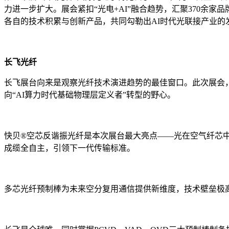
力进一步扩大。展会紧扣“光电+AI”融合趋势，汇聚370
各自的技术积累与创新产品，共同勾勒出AI时代光联接产业的
长飞光纤
长飞展台向来是观察光纤技术演进趋势的最佳窗口。此次展会，长
向“AI算力时代基础物理层定义者”转型的野心。
快贝®空芯反谐振光纤是本次展台最大亮点——光在空气纤芯中传
成缆全自主，引领下一代传输标准。
多芯光纤预制棒为未来空分复用通信提供新维度，技术壁垒极高。超低