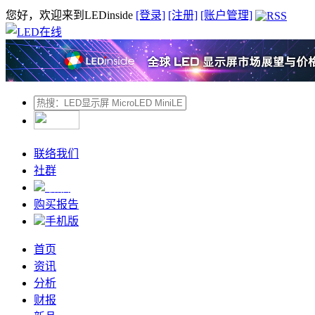
您好，欢迎来到LEDinside
[登录]
[注册]
[账户管理]
联络我们
社群
微信
购买报告
手机版
首页
资讯
分析
财报