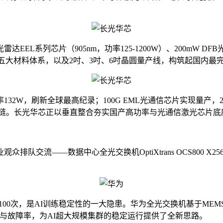
L系列芯片（905nm，功率125-1200W）、200mW D
SiC、硅光五大材料体系，以及2吋、3吋、6吋晶圆量产线，构筑起国
W，刷新全球最高纪录；100G EML光通信芯片实现量产，200G
应链。长光华芯正以垂直整合夯实国产高功率与光通信激光芯片
队交流——数据中心全光交换机OptiXtrans OCS800 X
0次，是AI训练稳定性的一大隐患。华为全光交换机基于MEMS
延与故障率，为AI超大规模集群的稳定运行提供了全新思路。