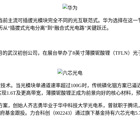
hing）代表了一种与当前主流可插拔光模块完全不同的光互联范式。华为
从“插拔式光电分离”到“融合式光电路”关键跃迁。
的武汉初创公司，在展台举办了8英寸薄膜铌酸锂（TFLN）光子集
键技术。当光模块单通道速率超过100G时，传统磷化铟方案已逼
现1.6T及更高带宽，薄膜铌酸锂正成为前景向好的核心材料，预
艺方案，创始人齐志勇毕业于华中科技大学光电系，曾就职于腾讯
基金跟投。力合科创（002243）通过旗下基金持有六芯光电5.7