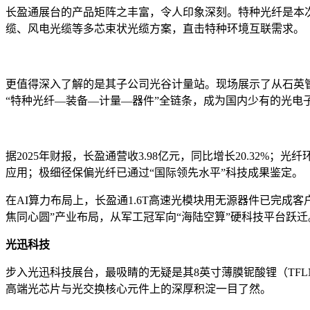
长盈通展台的产品矩阵之丰富，令人印象深刻。特种光纤是本
缆、风电光缆等多芯束状光缆方案，直击特种环境互联需求。
更值得深入了解的是其子公司光谷计量站。现场展示了从石英
“特种光纤—装备—计量—器件”全链条，成为国内少有的光电
据2025年财报，长盈通营收3.98亿元，同比增长20.32%；
应用；极细径保偏光纤已通过“国际领先水平”科技成果鉴定。
在AI算力布局上，长盈通1.6T高速光模块用无源器件已完成客
焦同心圆”产业布局，从军工冠军向“海陆空算”硬科技平台跃迁
光迅科技
步入光迅科技展台，最吸睛的无疑是其8英寸薄膜铌酸锂（TFLN）
高端光芯片与光交换核心元件上的深厚积淀一目了然。