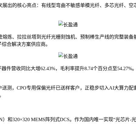
次展出的核心亮点：有线型弯曲不敏感单模光纤、多芯光纤、空芯
管熔炼、拉拉丝塔到光纤光栅刻蚀机、预制棒生产线的完整装备
子综合解决方案供应商。
光纤环器件营收同比大增62.43%，毛利率提升8.74个百分点至5
户送测，CPO专用保偏光纤已送样客户，正稳步切入AI大算力配
。
和320×320 MEMS阵列式DCS。作为国内唯一实现“光芯片