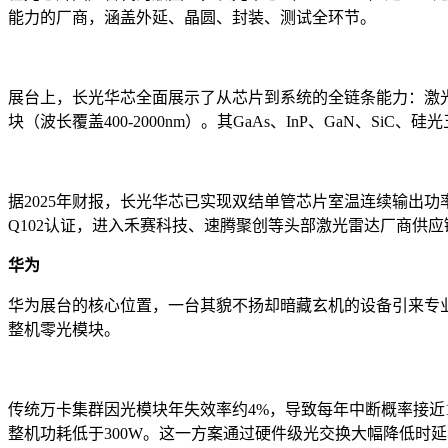
能力的厂商，涵盖外延、晶圆、封装、测试全环节。
展台上，长光华芯全面展示了从芯片到系统的全链条能力：激光雷达EE
块（波长覆盖400-2000nm）。其GaAs、InP、GaN、
据2025年财报，长光华芯已实现双结单管芯片室温连续输出功率132
Q102认证，进入禾赛科技、速腾聚创等头部激光雷达厂商供
华为
华为展台的核心位置，一台其貌不扬却暗藏玄机的设备引来专业观众排
整机零光模块。
传统万卡集群因光模块年失效率约4%，导致每年中断概率接近10
整机功耗低于300W。这一方案通过硬件级光交换大幅降低时