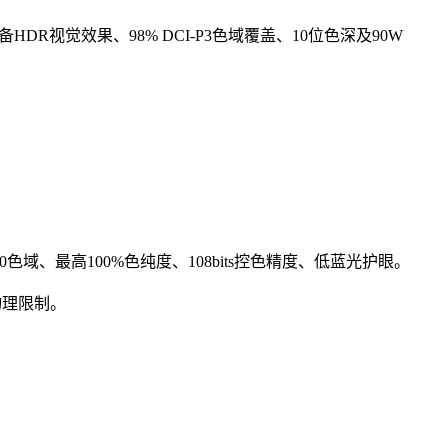
备HDR视觉效果、98% DCI-P3色域覆盖、10位色深及90W
2020色域、最高100%色纯度、108bits控色精度、低蓝光护眼。
物理限制。