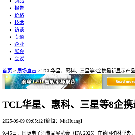
新品
报告
价格
技术
访谈
专题
企业
展会
会议
首页
>
展场直击
>
TCL华星、惠科、三星等8企携最新显示产品亮相
TCL华星、惠科、三星等8企携最
2025-09-09 09:05:12 [编辑：MiaHuang]
9月5日，国际电子消费品展览会（IFA 2025）在德国柏林举办，展