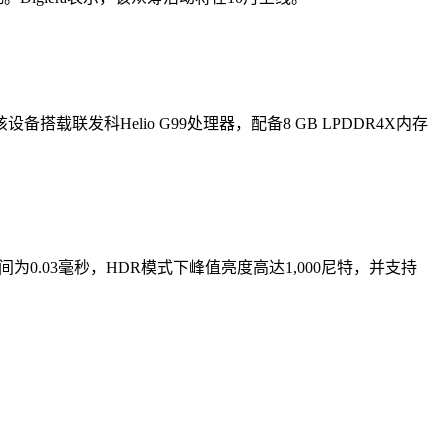
Hz。该设备搭载联发科Helio G99处理器，配备8 GB LPDDR4X内存
术，响应时间为0.03毫秒，HDR模式下峰值亮度高达1,000尼特，并支持