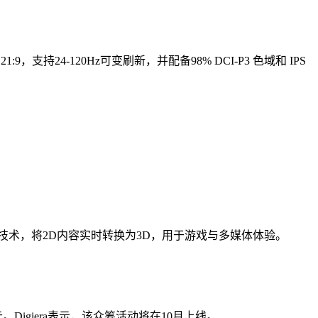
9，支持24-120Hz可变刷新，并配备98% DCI-P3 色域和 IPS
th3D AI技术，将2D内容实时转换为3D，用于游戏与多媒体体验。
9美元。Digiera表示，该众筹活动将在10月上线。