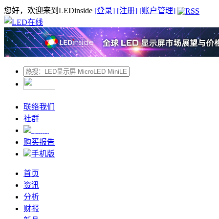
您好，欢迎来到LEDinside
[登录]
[注册]
[账户管理]
联络我们
社群
微信
购买报告
手机版
首页
资讯
分析
财报