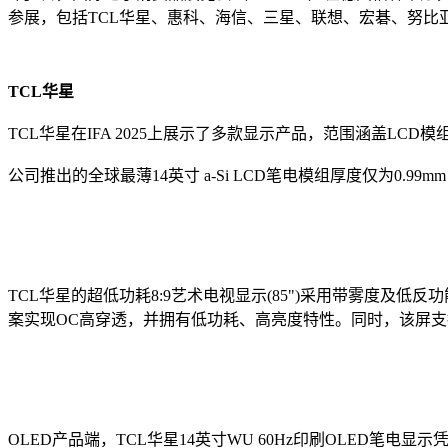
参展，包括TCL华星、惠科、海信、三星、联想、宏碁、努比
TCL华星
TCL华星在IFA 2025上展示了多款显示产品，范围涵盖LCD
公司推出的全球最薄14英寸 a-Si LCD笔电模组厚度仅为0.
TCL华星的超低功耗8:9艺术电视显示(85")采用带雾度及低
案实现OC高穿透，并拥有低功耗、高亮度特性。同时，该屏支持静
OLED产品端，TCL华星14英寸WU 60Hz印刷OLED笔电显示