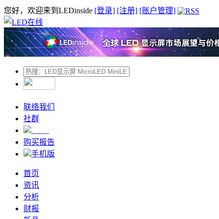
您好，欢迎来到LEDinside
[登录]
[注册]
[账户管理]
联络我们
社群
微信
购买报告
手机版
首页
资讯
分析
财报