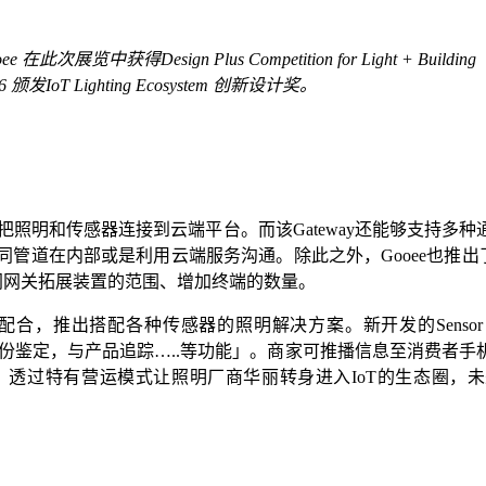
ee 在此次展览中获得Design Plus Competition for Light + Building
16 颁发IoT Lighting Ecosystem 创新设计奖。
够把照明和传感器连接到云端平台。而该Gateway还能够支持多种通
透过不同管道在内部或是利用云端服务沟通。除此之外，Gooee也推
同网关拓展装置的范围、增加终端的数量。
感器的照明解决方案。新开发的Sensor ASIC支持motion, temper
环境，身份鉴定，与产品追踪…..等功能」。商家可推播信息至消费
透过特有营运模式让照明厂商华丽转身进入IoT的生态圈，未来