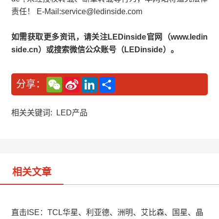
责任！ E-Mail:service@ledinside.com
如需获取更多资讯，请关注LEDinside官网（www.ledin
side.cn）或搜索微信公众账号（LEDinside）。
W
S
L
分
分享：
e
i
i
享
C
n
n
h
a
k
a
W
e
相关关键词:
LED产品
t
e
d
i
I
b
n
o
相关文章
直击ISE：TCL华星、利亚德、洲明、艾比森、国星、晶