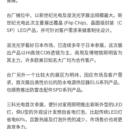
青睐。
台厂摊位中，以新世纪光电及浚洸光学展出规模最大。新
世纪光电此次主要展出覆晶 (Flip Chip)、晶圆级封装（C
SP）LED产品，并可针对客户需求来做客制化设计。
浚洸光学看好日本市场，已连续多年于日本参展，这次展
出产品以HI高效COB透镜为主，商用及博物馆照明皆为
其主力，许多欧美日知名大厂均为合作客户。
台厂另外一个比较大的展区为明纬，因应市场及客户需
求，首次展出高性价比的防水电源供应器ELG系列产品，
也顺势推出防雷击配件SPD系列产品。
三科光电首次参展，便针对家用照明推出崭新外型的LED
灯，倒U型的外观设计发想自省电灯泡，比起传统LED灯
省电60%，且散热座及灯泡外壳的减少，市场售价也将更
具竞争力。