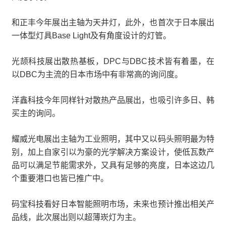
和正丰今年展出主轴为天井灯，此外，也首次于日本展出
一体型灯具Base Light及有角度设计的灯管。
光颉科技展出散热基板，DPC与DBC技术皆有着墨，在
以DBC为主流的日本市场中有非常高的询问度。
洋鑫科技今年同样针对散热产品展出，也吸引许多日、韩
买主的询问。
耀威光电展出主轴为工业照明，其中又以码头照明最为特
别，加上自家引以为豪的光学解决方案设计，使低瓦数产
品可以满足节能需求外，又具有足够的亮度，日本这边几
个重要港口也皆已推广中。
码宝科技看好日本智能照明市场，未来也预计推出相关产
品线，此次展出则以超薄崁灯为主。