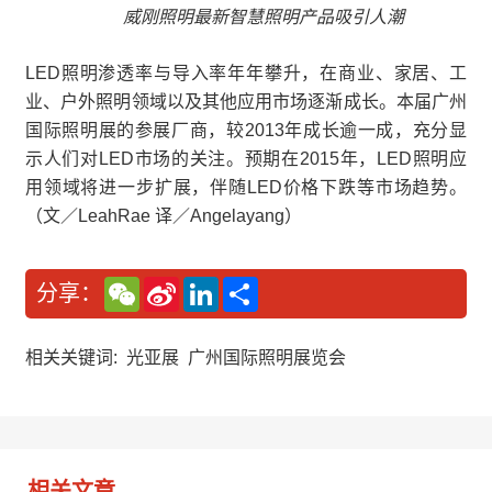
威刚照明最新智慧照明产品吸引人潮
LED照明渗透率与导入率年年攀升，在商业、家居、工
业、户外照明领域以及其他应用市场逐渐成长。本届广州
国际照明展的参展厂商，较2013年成长逾一成，充分显
示人们对LED市场的关注。预期在2015年，LED照明应
用领域将进一步扩展，伴随LED价格下跌等市场趋势。
（文／LeahRae 译／Angelayang）
W
S
L
分
分享：
e
i
i
享
C
n
n
h
a
k
a
W
e
相关关键词:
光亚展
广州国际照明展览会
t
e
d
i
I
b
n
o
相关文章