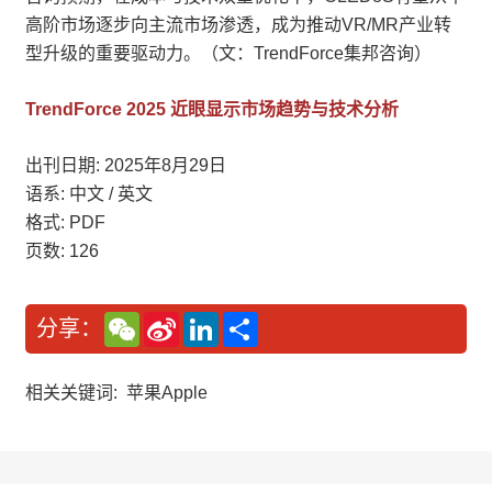
高阶市场逐步向主流市场渗透，成为推动VR/MR产业转
型升级的重要驱动力。（文：TrendForce集邦咨询）
TrendForce 2025 近眼显示市场趋势与技术分析
出刊日期: 2025年8月29日
语系: 中文 / 英文
格式: PDF
页数: 126
W
S
L
分
分享：
e
i
i
享
C
n
n
h
a
k
a
W
e
相关关键词:
苹果Apple
t
e
d
i
I
b
n
o