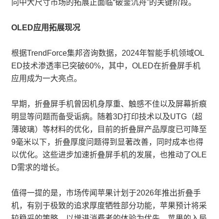
向中大尺寸市场的拓展正面临“破釜沉舟”的关键阶段。
OLED应用拓展现况
根据TrendForce集邦咨询数据，2024年智能手机领域OL
ED技术渗透率已突破60%，其中，OLED在折叠屏手机
应用成为一大亮点。
早期，折叠屏手机曾因机身厚重、触感不佳以及屏幕折痕
明显等问题而备受诟病。随着3D打印技术以及UTG（超
薄玻璃）等材料的优化，目前的折叠屏产品厚度已可降至
9毫米以下，折叠厚度问题得到显著改善，同时成本也得
以优化。这些进步加速折叠屏手机的发展，也推动了OLE
D需求的增长。
值得一提的是，市场传闻苹果计划于2026年推出折叠手
机，有别于极致的追求厚度牺牲部分功能，苹果预计将采
较稳妥的策略，以增进消费者的体验为优先，苹果的入局