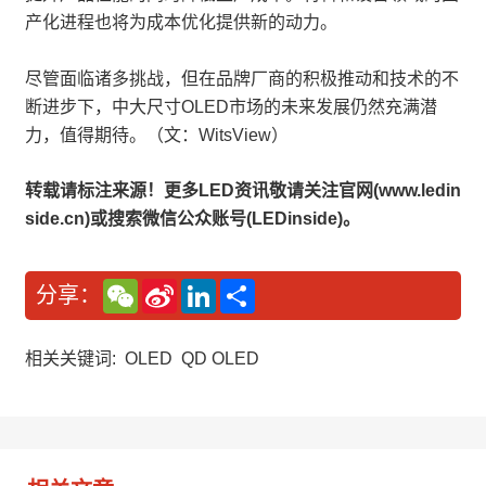
产化进程也将为成本优化提供新的动力。
尽管面临诸多挑战，但在品牌厂商的积极推动和技术的不
断进步下，中大尺寸OLED市场的未来发展仍然充满潜
力，值得期待。（文：WitsView）
转载请标注来源！更多LED资讯敬请关注官网(www.ledin
side.cn)或搜索微信公众账号(LEDinside)。
W
S
L
分
分享：
e
i
i
享
C
n
n
h
a
k
a
W
e
相关关键词:
OLED
QD OLED
t
e
d
i
I
b
n
o