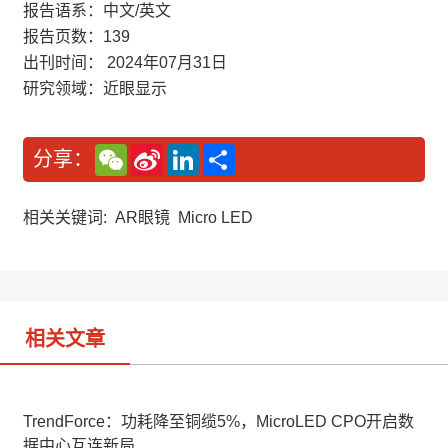
报告语系：中文/英文
报告页数：139
出刊时间： 2024年07月31日
研究领域：近眼显示
W
S
L
分
分享：
e
i
i
享
C
n
n
h
a
k
a
W
e
相关关键词:
AR眼镜
Micro LED
t
e
d
i
I
b
n
o
相关文章
TrendForce：功耗降至铜缆5%，MicroLED CPO开启数
据中心互连新局