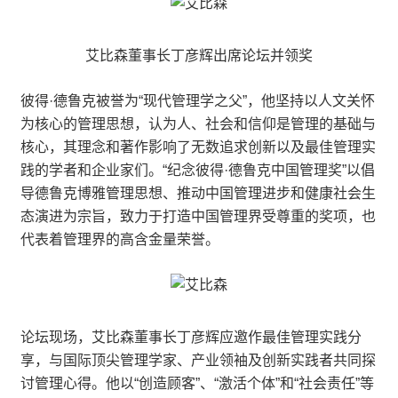
艾比森董事长丁彦辉出席论坛并领奖
彼得·德鲁克被誉为“现代管理学之父”，他坚持以人文关怀
为核心的管理思想，认为人、社会和信仰是管理的基础与
核心，其理念和著作影响了无数追求创新以及最佳管理实
践的学者和企业家们。“纪念彼得·德鲁克中国管理奖”以倡
导德鲁克博雅管理思想、推动中国管理进步和健康社会生
态演进为宗旨，致力于打造中国管理界受尊重的奖项，也
代表着管理界的高含金量荣誉。
论坛现场，艾比森董事长丁彦辉应邀作最佳管理实践分
享，与国际顶尖管理学家、产业领袖及创新实践者共同探
讨管理心得。他以“创造顾客”、“激活个体”和“社会责任”等