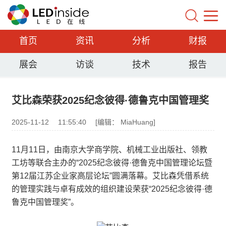
首页
资讯
分析
财报
展会
访谈
技术
报告
艾比森荣获2025纪念彼得·德鲁克中国管理奖
2025-11-12
11:55:40
[编辑： MiaHuang]
11月11日，由南京大学商学院、机械工业出版社、领教
工坊等联合主办的“2025纪念彼得·德鲁克中国管理论坛暨
第12届江苏企业家高层论坛”圆满落幕。艾比森凭借系统
的管理实践与卓有成效的组织建设荣获“2025纪念彼得·德
鲁克中国管理奖”。