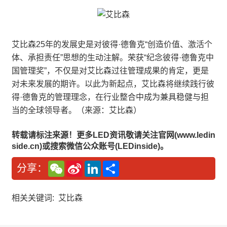
艾比森25年的发展史是对彼得·德鲁克“创造价值、激活个
体、承担责任”思想的生动注解。荣获“纪念彼得·德鲁克中
国管理奖”，不仅是对艾比森过往管理成果的肯定，更是
对未来发展的期许。以此为新起点，艾比森将继续践行彼
得·德鲁克的管理理念，在行业整合中成为兼具稳健与担
当的全球领导者。（来源：艾比森）
转载请标注来源！更多LED资讯敬请关注官网(www.ledin
side.cn)或搜索微信公众账号(LEDinside)。
W
S
L
分
分享：
e
i
i
享
C
n
n
h
a
k
a
W
e
相关关键词:
艾比森
t
e
d
i
I
b
n