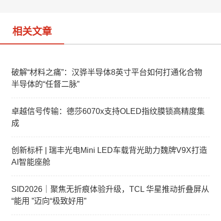
o
相关文章
破解“材料之痛”：汉骅半导体8英寸平台如何打通化合物
半导体的“任督二脉”
卓越信号传输：德莎6070x支持OLED指纹膜锁高精度集
成
创新标杆 | 瑞丰光电Mini LED车载背光助力魏牌V9X打造
AI智能座舱
SID2026｜聚焦无折痕体验升级，TCL 华星推动折叠屏从
“能用 ”迈向“极致好用”