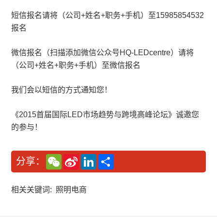
短信报名请将（公司+姓名+职务+手机）至15985854532
报名
微信报名（扫描添加微信公众号HQ-LEDcentre）请将
（公司+姓名+职务+手机）至微信报名
我们会以短信的方式通知您！
《2015首届国际LED市场趋势与跨境高峰论坛》诚邀您
的参与！
W
S
L
分
分享：
e
i
i
享
C
n
n
h
a
k
a
W
e
相关关键词:
照明电商
t
e
d
i
I
b
n