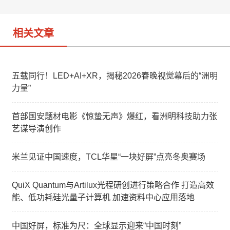
o
相关文章
五载同行！LED+AI+XR，揭秘2026春晚视觉幕后的“洲明
力量”
首部国安题材电影《惊蛰无声》爆红，看洲明科技助力张
艺谋导演创作
米兰见证中国速度，TCL华星“一块好屏”点亮冬奥赛场
QuiX Quantum与Artilux光程研创进行策略合作 打造高效
能、低功耗硅光量子计算机 加速资料中心应用落地
中国好屏，标准为尺：全球显示迎来“中国时刻”