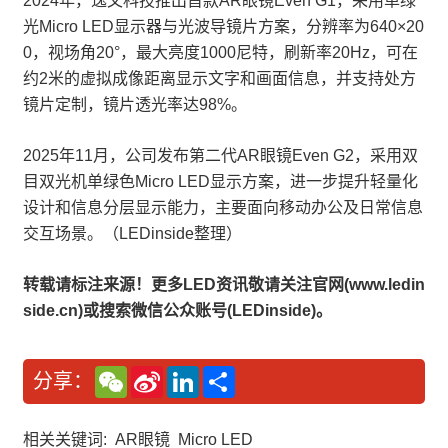
2024年，逸文科技推出首款AR眼镜Even G1，采用单绿
光Micro LED显示器与光波导镜片方案，分辨率为640×20
0，视场角20°，最大亮度1000尼特，刷新率20Hz，可在
约2米的虚拟成像距离显示文字和画面信息，并支持处方
镜片定制，镜片透光率达98%。
2025年11月，公司发布第二代AR眼镜Even G2，采用双
目双光机单绿色Micro LED显示方案，进一步提升轻量化
设计和信息分层显示能力，主要面向移动办公及日常信息
交互场景。（LEDinside整理）
转载请标注来源！更多LED资讯敬请关注官网(www.ledin
side.cn)或搜索微信公众账号(LEDinside)。
W
S
L
分
分享：
e
i
i
享
C
n
n
h
a
k
a
W
e
相关关键词:
AR眼镜
Micro LED