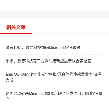
t
e
d
i
I
b
n
o
相关文章
融资10亿，逸文科技加码MicroLED AR眼镜
小米、激智科技等三方拟共建新型显示联合实验室
ams OSRAM出售“非光学模拟/混合信号传感器业务”交易
完成
德国启动硅基MicroLED微显示联合研发项目，瞄准AR量
产