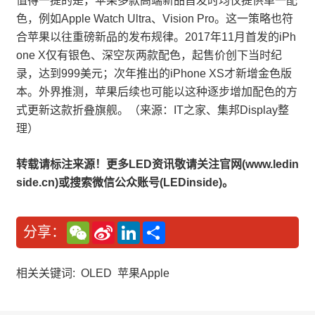
值得一提的是，苹果多款高端新品首发时均仅提供单一配
色，例如Apple Watch Ultra、Vision Pro。这一策略也符
合苹果以往重磅新品的发布规律。2017年11月首发的iPh
one X仅有银色、深空灰两款配色，起售价创下当时纪
录，达到999美元；次年推出的iPhone XS才新增金色版
本。外界推测，苹果后续也可能以这种逐步增加配色的方
式更新这款折叠旗舰。（来源：IT之家、集邦Display整
理）
转载请标注来源！更多LED资讯敬请关注官网(www.ledin
side.cn)或搜索微信公众账号(LEDinside)。
W
S
L
分
分享：
e
i
i
享
C
n
n
h
a
k
a
W
e
相关关键词:
OLED
苹果Apple
t
e
d
i
I
b
n