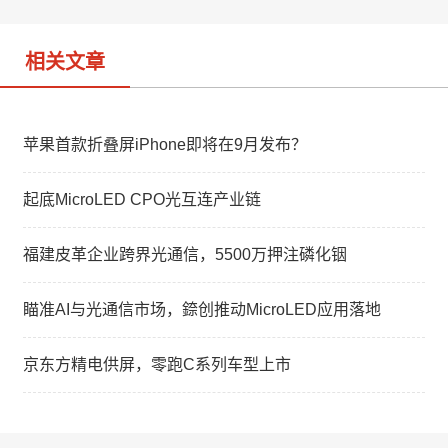
o
相关文章
苹果首款折叠屏iPhone即将在9月发布？
起底MicroLED CPO光互连产业链
福建皮革企业跨界光通信，5500万押注磷化铟
瞄准AI与光通信市场，錼创推动MicroLED应用落地
京东方精电供屏，零跑C系列车型上市