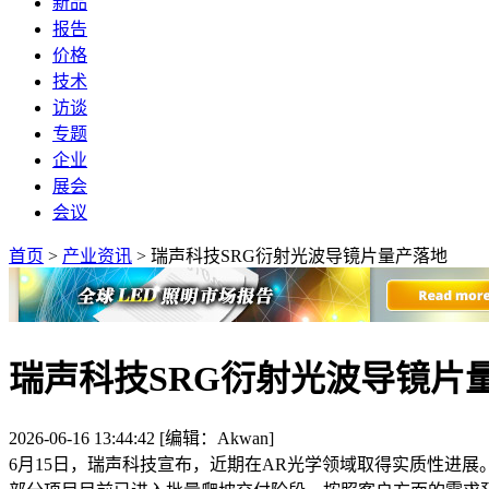
新品
报告
价格
技术
访谈
专题
企业
展会
会议
首页
>
产业资讯
>
瑞声科技SRG衍射光波导镜片量产落地
瑞声科技SRG衍射光波导镜片
2026-06-16 13:44:42 [编辑：Akwan]
6月15日，瑞声科技宣布，近期在AR光学领域取得实质性进