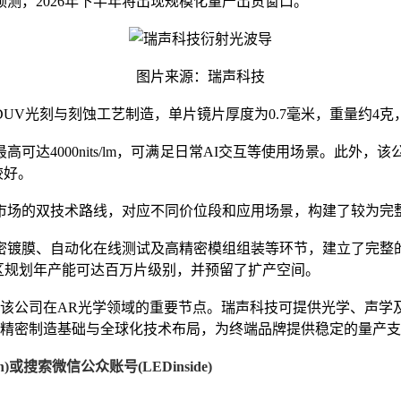
测，2026年下半年将出现规模化量产出货窗口。
图片来源：瑞声科技
UV光刻与刻蚀工艺制造，单片镜片厚度为0.7毫米，重量约4克
高可达4000nits/lm，可满足日常AI交互等使用场景。此外
较好。
市场的双技术路线，对应不同价位段和应用场景，构建了较为完
密镀膜、自动化在线测试及高精密模组组装等环节，建立了完整
区规划年产能可达百万片级别，并预留了扩产空间。
是该公司在AR光学领域的重要节点。瑞声科技可提供光学、声学
精密制造基础与全球化技术布局，为终端品牌提供稳定的量产支持。（
)或搜索微信公众账号(LEDinside)