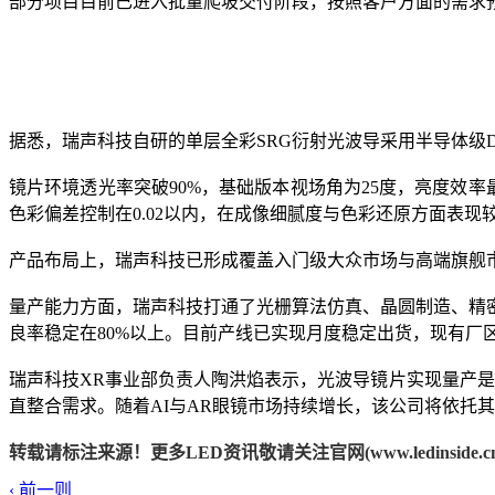
部分项目目前已进入批量爬坡交付阶段，按照客户方面的需求预
据悉，瑞声科技自研的单层全彩SRG衍射光波导采用半导体级D
镜片环境透光率突破90%，基础版本视场角为25度，亮度效率最
色彩偏差控制在0.02以内，在成像细腻度与色彩还原方面表现
产品布局上，瑞声科技已形成覆盖入门级大众市场与高端旗舰
量产能力方面，瑞声科技打通了光栅算法仿真、晶圆制造、精
良率稳定在80%以上。目前产线已实现月度稳定出货，现有厂
瑞声科技XR事业部负责人陶洪焰表示，光波导镜片实现量产
直整合需求。随着AI与AR眼镜市场持续增长，该公司将依托其
转载请标注来源！更多LED资讯敬请关注官网(www.ledinside.cn
‹ 前一则