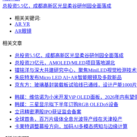
总投资5.5亿，成都高新区光显柔谷研创园全面落成
相关关键词:
AR VR
AR眼镜
相关文章
总投资5.5亿，成都高新区光显柔谷研创园全面落成
总投资23亿元，AMOLED/MLED项目落地湖北
镭铭洋与深大共建研究中心，聚焦MiniLED视觉检测技
朱庇特发布Micro LED AI+AR智能眼镜及多款新品
京东方：玻璃基封装载板试验线已通线，设计产能1000片
韩媒：维信诺为小米开发ViP OLED面板，2026年内有望
韩媒：三星显示拟下半年订购RGB OLEDoS设备
立讯精密港股IPO获证监会备案
全球首条，百万片级体全息光波导产线在天津投产
卡莱特调整募投方向，加码AI多模态感知与边缘计算