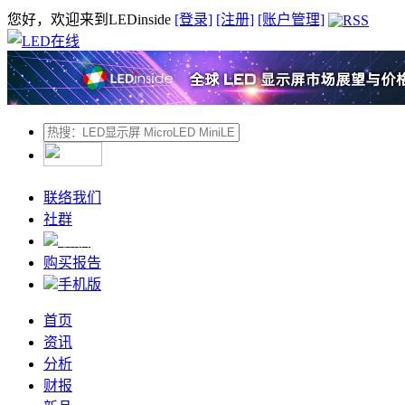
您好，欢迎来到LEDinside
[登录]
[注册]
[账户管理]
联络我们
社群
微信
购买报告
手机版
首页
资讯
分析
财报