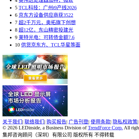
4
英伟达处理器加持，微软
5
TCL科技：广州t9产线2026
6
京东方设备供应商获3522
7
超2千万元，奥拓旗下创想
8
超12亿，东山精密投建光
9
莱特光电：可转债金额7.6
10
供货京东方、TCL华星等面
关于我们
|
联络我们
|
购买报告
|
广告刊登
|
使用条款
|
隐私权政策
© 2026 LEDinside, a Business Division of
TrendForce Corp.
All righ
集邦咨询顾问（深圳）有限公司 版权所有 不得转载