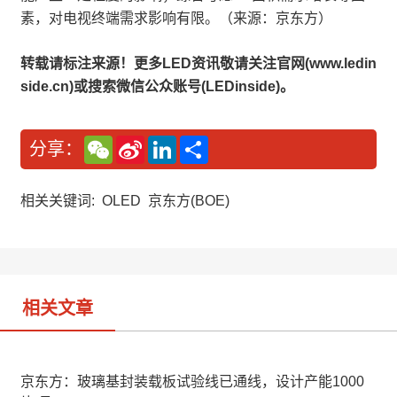
素，对电视终端需求影响有限。（来源：京东方）
转载请标注来源！更多LED资讯敬请关注官网(www.ledin
side.cn)或搜索微信公众账号(LEDinside)。
W
S
L
分
分享：
e
i
i
享
C
n
n
h
a
k
a
W
e
相关关键词:
OLED
京东方(BOE)
t
e
d
i
I
b
n
o
相关文章
京东方：玻璃基封装载板试验线已通线，设计产能1000