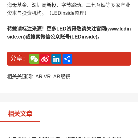
海母基金、深圳高新投、字节跳动、三七互娱等多家产业
资本与投资机构。（LEDinside整理）
转载请标注来源！更多LED资讯敬请关注官网(www.ledin
side.cn)或搜索微信公众账号(LEDinside)。
W
S
L
分
分享：
e
i
i
享
C
n
n
h
a
k
a
W
e
相关关键词:
AR VR
AR眼镜
t
e
d
i
I
b
n
o
相关文章