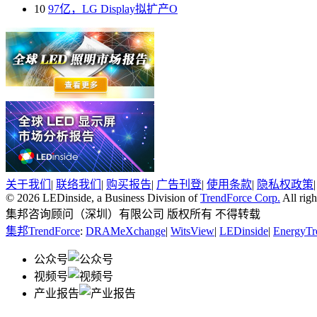
10
97亿，LG Display拟扩产O
关于我们
|
联络我们
|
购买报告
|
广告刊登
|
使用条款
|
隐私权政策
© 2026 LEDinside, a Business Division of
TrendForce Corp.
All righ
集邦咨询顾问（深圳）有限公司 版权所有 不得转载
集邦TrendForce
:
DRAMeXchange
|
WitsView
|
LEDinside
|
EnergyTr
公众号
视频号
产业报告