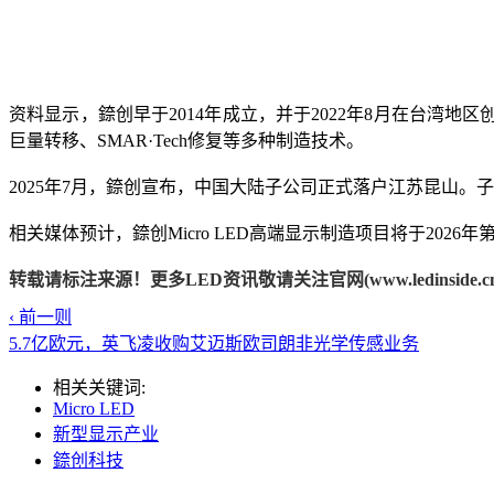
资料显示，錼创早于2014年成立，并于2022年8月在台湾地区创新
巨量转移、SMAR·Tech修复等多种制造技术。
2025年7月，錼创宣布，中国大陆子公司正式落户江苏昆山。
相关媒体预计，錼创Micro LED高端显示制造项目将于20
转载请标注来源！更多LED资讯敬请关注官网(www.ledinside.cn
‹ 前一则
5.7亿欧元，英飞凌收购艾迈斯欧司朗非光学传感业务
相关关键词:
Micro LED
新型显示产业
錼创科技