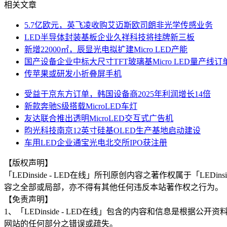
相关文章
5.7亿欧元，英飞凌收购艾迈斯欧司朗非光学传感业务
LED半导体封装基板企业久祥科技将挂牌新三板
新增22000㎡，辰显光电拟扩建Micro LED产能
国产设备企业中标大尺寸TFT玻璃基Micro LED量产线订
传苹果或研发小折叠屏手机
受益于京东方订单，韩国设备商2025年利润增长14倍
新款奔驰S级搭载MicroLED车灯
友达联合推出透明MicroLED交互式广告机
昀光科技南京12英寸硅基OLED生产基地启动建设
车用LED企业通宝光电北交所IPO获注册
【版权声明】
「LEDinside - LED在线」所刊原创内容之著作权属于「
容之全部或局部，亦不得有其他任何违反本站著作权之行为。
【免责声明】
1、「LEDinside - LED在线」包含的内容和信息是
网站的任何部分之错误或疏失。