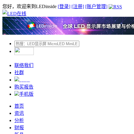
您好，欢迎来到LEDinside
[登录]
[注册]
[账户管理]
联络我们
社群
微信
购买报告
手机版
首页
资讯
分析
财报