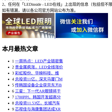
2、任何在「LEDinside - LED在线」上出现的信息
如有错漏，请以各公司官方网站公布为准。
本月最热文章
1
一周热点：LED产业链密集
2
贵金属疯涨，LED全线涨价
3
彩虹股份、华映科技、维
4
总投资11亿，深天马厦门M
5
传韩国设备企业获京东方B
6
三星：下一代AR眼镜将于
7
1700PPI，韩国开发超高分
8
总投资11.53亿，长城汽车
9
芯视佳与海康集团达成XR