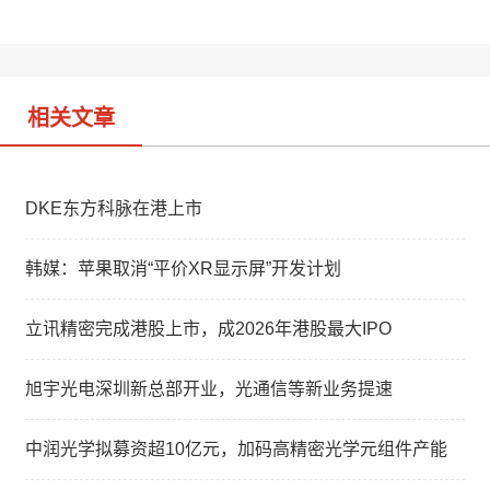
t
e
d
i
I
b
n
o
相关文章
DKE东方科脉在港上市
韩媒：苹果取消“平价XR显示屏”开发计划
立讯精密完成港股上市，成2026年港股最大IPO
旭宇光电深圳新总部开业，光通信等新业务提速
中润光学拟募资超10亿元，加码高精密光学元组件产能