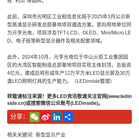
视”“利贞”等品牌。
此前，深圳市光明区工业和信息化局于2025年3月公示新
型高清显示研发总部基地项目遴选方案，意向用地单位同
为元亨光电，项目涉及TFT-LCD、OLED、Mini/Micro LE
D、电子纸等新型显示器件及相关配套领域。
此外，2024年10月，元亨光电位于中山火炬工业集团园
区的大湾区智能制造总部基地项目实现主体封顶，总投资
4亿元，建成后将形成年产12万平方米LED显示屏及30万
盏LED照明灯具的生产能力。（LEDinside整理）
转载请标注来源！更多LED资讯敬请关注官网(www.ledin
side.cn)或搜索微信公众账号(LEDinside)。
W
S
L
分
分享：
e
i
i
享
C
n
n
h
a
k
a
W
e
相关关键词:
新型显示产业