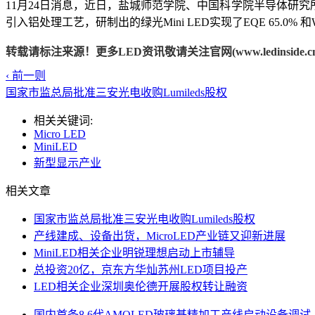
11月24日消息，近日，盐城师范学院、中国科学院半导体研究所
引入铝处理工艺，研制出的绿光Mini LED实现了EQE 65.0% 和WP
转载请标注来源！更多LED资讯敬请关注官网(www.ledinside.cn
‹ 前一则
国家市监总局批准三安光电收购Lumileds股权
相关关键词:
Micro LED
MiniLED
新型显示产业
相关文章
国家市监总局批准三安光电收购Lumileds股权
产线建成、设备出货，MicroLED产业链又迎新进展
MiniLED相关企业明锐理想启动上市辅导
总投资20亿，京东方华灿苏州LED项目投产
LED相关企业深圳奥伦德开展股权转让融资
国内首条8.6代AMOLED玻璃基精加工产线启动设备调试