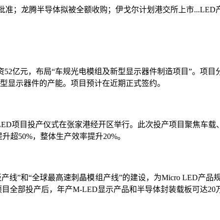
无条件批准；龙腾半导体拟被全额收购；伊戈尔计划港交所上市...
资52亿元，布局“车规光电模组及新型显示器件制造项目”。项目分
新型显示器件的产能。项目预计在近期正式签约。
公司LED项目投产仪式在张家港经开区举行。此次投产项目聚焦车
升超50%，整体生产效率提升20%。
基板产线”和“全球最高速刺晶模组产线”的建设，为Micro LED
项目全部投产后，年产M-LED显示产品和半导体封装载板可达20