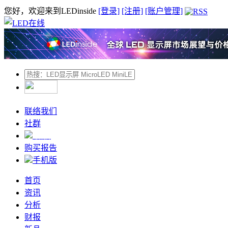
您好，欢迎来到LEDinside
[登录]
[注册]
[账户管理]
联络我们
社群
微信
购买报告
手机版
首页
资讯
分析
财报