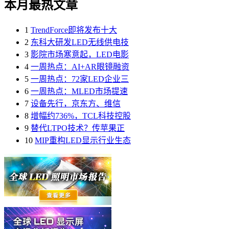
本月最热文章
1
TrendForce即将发布十大
2
东科大研发LED无线供电技
3
影院市场寒意起，LED电影
4
一周热点：AI+AR眼镜融资
5
一周热点：72家LED企业三
6
一周热点：MLED市场提速
7
设备先行，京东方、维信
8
增幅约736%，TCL科技控股
9
替代LTPO技术？传苹果正
10
MIP重构LED显示行业生态