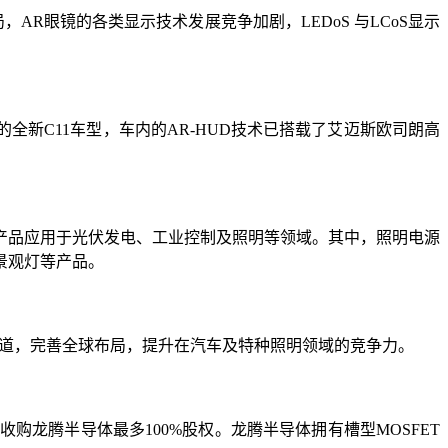
续布局，AR眼镜的各类显示技术发展竞争加剧，LEDoS 与LCoS显示
的全新C11车型，车内的AR-HUD技术已搭载了艾迈斯欧司朗高
，产品应用于光伏发电、工业控制及照明等领域。其中，照明电源
景观灯等产品。
产能和渠道，完善全球布局，提升在汽车及特种照明领域的竞争力。
购龙腾半导体最多100%股权。龙腾半导体拥有槽型MOSFET