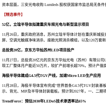
资本层面，三安光电收购 Lumileds 股权获国家市监总局
【精选事件】
52亿，立琻半导体拟建重庆车规光电与新型显示项目
11月26日，重庆政府消息，苏州立琻半导体计划在重庆新城投
屏、空调光触媒净味消杀、座舱光照消杀模组，以及120万套
总投资20亿，京东方华灿苏州LED项目投产
11月27日，总投资20亿元的京东方华灿光电（苏州）有限
现工厂整体月产能近50万片，较扩产前增长超70%，预计产值提
海极半导体建成G4.5代TGV产线，加速Micro LED生产应用
11月28日，海极半导体宣布完成“世界首条G4.5代TGV封装
示、背光、MIP及半导体封装载板。预计到2027年，一、二期
TrendForce：预估2030年LEDoS技术渗透率达65%