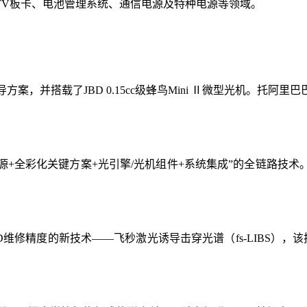
TV板卡、电池管理系统、通信电源及特种电源等领域。
方案，并搭载了JBD 0.15cc级蜂鸟Mini Ⅱ微型光机。托阿里
微显示像源+全彩化关键方案+光引擎/光机组件+系统集成”的全链
ED维修精度的新技术——飞秒激光诱导击穿光谱（fs-LIBS），