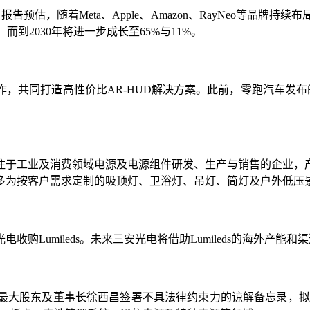
》报告预估，随着Meta、Apple、Amazon、RayNeo等品牌持
而到2030年将进一步成长至65%与11%。
合作，共同打造高性价比AR-HUD解决方案。此前，零跑汽车发布
专注于工业及消费领域电源及电源组件研发、生产与销售的企业
多为按客户需求定制的吸顶灯、卫浴灯、吊灯、筒灯及户外低压
收购Lumileds。未来三安光电将借助Lumileds的海外
最大股东及董事长徐西昌签署不具法律约束力的谅解备忘录，拟收