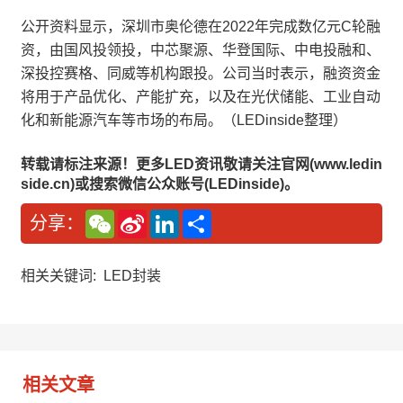
公开资料显示，深圳市奥伦德在2022年完成数亿元C轮融
资，由国风投领投，中芯聚源、华登国际、中电投融和、
深投控赛格、同威等机构跟投。公司当时表示，融资资金
将用于产品优化、产能扩充，以及在光伏储能、工业自动
化和新能源汽车等市场的布局。（LEDinside整理）
转载请标注来源！更多LED资讯敬请关注官网(www.ledin
side.cn)或搜索微信公众账号(LEDinside)。
W
S
L
分
分享：
e
i
i
享
C
n
n
h
a
k
a
W
e
相关关键词:
LED封装
t
e
d
i
I
b
n
o
相关文章