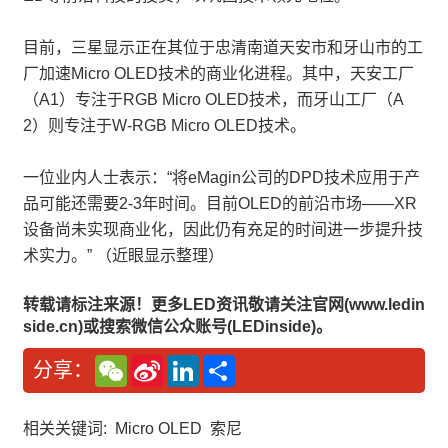
目前，三星显示正在其位于忠清南道天安市和牙山市的工
厂加速Micro OLED技术的商业化进程。其中，天安工厂
（A1）专注于RGB Micro OLED技术，而牙山工厂（A
2）则专注于W-RGB Micro OLED技术。
一位业内人士表示：“将eMagin公司的DPD技术应用于产
品可能还需要2-3年时间。目前OLED的前沿市场——XR
设备尚未实现商业化，因此仍有充足的时间进一步提升技
术实力。” （近眼显示整理）
转载请标注来源！更多LED资讯敬请关注官网(www.ledin
side.cn)或搜索微信公众账号(LEDinside)。
W
S
L
分
分享：
e
i
i
享
C
n
n
h
a
k
a
W
e
相关关键词:
Micro OLED
索尼
t
e
d