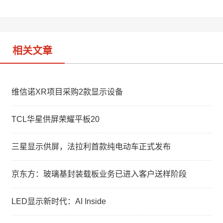
i
I
b
n
o
相关文章
维信诺XR项目采购2款显示设备
TCL华星供屏荣耀平板20
三星显示供屏，法拉利首款纯电动车正式发布
京东方：玻璃基封装载板业务已进入客户送样阶段
LED显示新时代：AI Inside