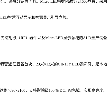
、海域介绍等内容。Micro LED模组亮度超过600尼特，采用
i LED智慧互动显示和智慧显示引导立牌。
进射频（RF）器件以及Micro LED显示领域的ALD量产设备
配备江西省首块、23米×12米的CINITY LED透声屏，是本地
96×2160，支持影院级100 % DCI-P3色域，实现高亮度、