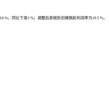
0 %，同比下滑3 %；调整后息税折旧摊销前利润率为19.5 %，