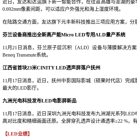
近日，友达和达运旗下新一智能合作，在往返高雄与澎湖的豪华客货轮
0.692mm像素间距，可以适应户外强光和海上湿度环境。
在陆路交通方面，友达旗下元丰新科技推出三项应用方案，分别是Mi
芬兰设备商推出全新高产能Micro LED专用ALD量产系统
11月21日消息，芬兰原子层沉积（ALD）设备与薄膜解决方案供
Beneq Transmute系统。
江西省首块23米CINITY LED透声屏落户抚州
11月17日消息，近日，抚州中影国际影城（硕果时代店）完成影厅升
最大的LED影厅。
九洲光电科技发布LED电影屏新品
11月17日消息，近日深圳九洲光电科技发布九洲湖光系列LED电影屏
高对比度和精细画面还原。全屏穿孔透声设计通透率≥22 %，
【LED业绩】