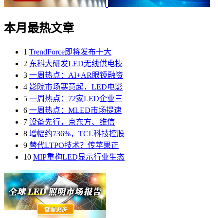
本月最热文章
1
TrendForce即将发布十大
2
东科大研发LED无线供电技
3
一周热点：AI+AR眼镜融资
4
影院市场寒意起，LED电影
5
一周热点：72家LED企业三
6
一周热点：MLED市场提速
7
设备先行，京东方、维信
8
增幅约736%，TCL科技控股
9
替代LTPO技术？传苹果正
10
MIP重构LED显示行业生态