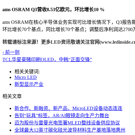
ams OSRAM Q3营收8.53亿欧元，环比增长10 %
ams OSRAM在核心半导体业务实现可比增长情况下，Q3报告期
环比增长70个基点，同比增长70个基点；调整后净利润达2700万欧
转载请标注来源！更多LED资讯敬请关注官网(www.ledinside.cn
‹ 前一则
TCL华星豪赌印刷OLED，中韩“正面交锋”
相关关键词:
Micro LED
新型显示产业
相关文章
新合作、新融资、新产品，MicroLED设备动态连连
告别“玩具”标签，AR/AI眼镜走向生产力舞台
迈为股份与雷曼光电签署MLED整线设备供应协议
全球最大12英寸碳化硅光波导材料生产基地落地惠州