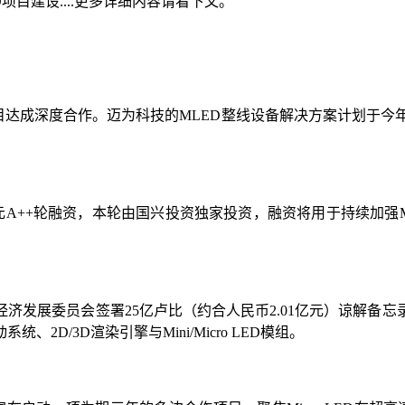
项目建设....更多详细内容请看下文。
项目达成深度合作。迈为科技的MLED整线设备解决方案计划于今年
千万元A++轮融资，本轮由国兴投资独家投资，融资将用于持续加强
ed已与安得拉邦经济发展委员会签署25亿卢比（约合人民币2.01亿
D/3D渲染引擎与Mini/Micro LED模组。