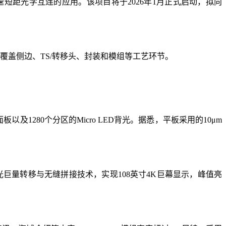
D在超高速短距光学互连的应用。该项目将于2026年1月正式启动，拟向
，覆盖侧边、TS/转移头、封装和模组等工艺环节。
D面板以及1280个分区的Micro LED背光。据悉，平板采用的10μm
全激光巨量转移与无缝拼接技术，实现108英寸4K巨幕显示，峰值亮