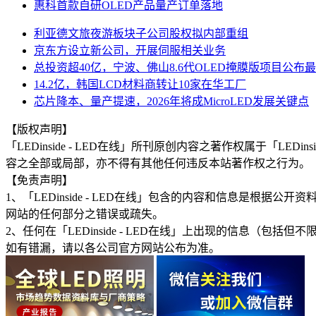
惠科首款自研OLED产品量产订单落地
利亚德文旅夜游板块子公司股权拟内部重组
京东方设立新公司，开展伺服相关业务
总投资超40亿，宁波、佛山8.6代OLED掩膜版项目公布
14.2亿，韩国LCD材料商转让10家在华工厂
芯片降本、量产提速，2026年将成MicroLED发展关键点
【版权声明】
「LEDinside - LED在线」所刊原创内容之著作权属于「
容之全部或局部，亦不得有其他任何违反本站著作权之行为。
【免责声明】
1、「LEDinside - LED在线」包含的内容和信息是
网站的任何部分之错误或疏失。
2、任何在「LEDinside - LED在线」上出现的信息
如有错漏，请以各公司官方网站公布为准。