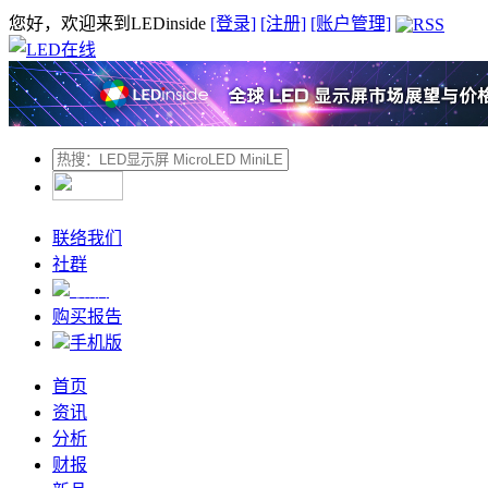
您好，欢迎来到LEDinside
[登录]
[注册]
[账户管理]
联络我们
社群
微信
购买报告
手机版
首页
资讯
分析
财报