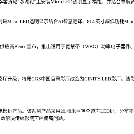
“澎湖轮”上安装Micro LED透明显示模组，并结合导航资讯
cro LED透明显示结合AI智慧翻译、81.5英寸超低功耗Min
应商Beneq宣布，推出适用于宽禁带（WBG）功率电子器件、先
级，将原CGS中国巨幕影厅改造为CINITY LED影厅。该影厅
产品。该系列产品采用20.48米巨幅全透声LED屏，分辨率达到40
有效解决传统影院声画偏离问题。