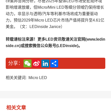
ce集邦咨询分析，尽管2025年整体LED市场受宏观环境
影响增速放缓，但Micro/Mini LED等细分领域仍保持增长
动力，非显示与透明/汽车等利基市场将成为重要驱动
力，预估2029年Micro LED芯片市场产值将提升至4.61亿
美金。（文：LEDinside Janice）
转载请标注来源！更多LED资讯敬请关注官网(www.ledin
side.cn)或搜索微信公众账号(LEDinside)。
W
S
L
分
分享：
e
i
i
享
C
n
n
h
a
k
a
W
e
相关关键词:
Micro LED
t
e
d
i
I
b
n
o
相关文章