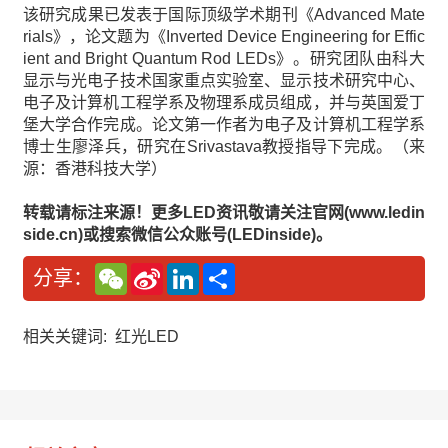
该研究成果已发表于国际顶级学术期刊《Advanced Mate
rials》，论文题为《Inverted Device Engineering for Effic
ient and Bright Quantum Rod LEDs》。研究团队由科大
显示与光电子技术国家重点实验室、显示技术研究中心、
电子及计算机工程学系及物理系成员组成，并与英国爱丁
堡大学合作完成。论文第一作者为电子及计算机工程学系
博士生廖泽兵，研究在Srivastava教授指导下完成。（来
源：香港科技大学）
转载请标注来源！更多LED资讯敬请关注官网(www.ledin
side.cn)或搜索微信公众账号(LEDinside)。
W
S
L
分
分享：
e
i
i
享
C
n
n
h
a
k
a
W
e
相关关键词:
红光LED
t
e
d
i
I
b
n
o