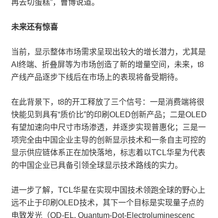
再去切蛋糕”，曹博说道。
未来还有惊喜
当前，显示整体市场需求呈现出较大的增长潜力，尤其是
AI终端、折叠屏等为市场创造了新的增量空间，未来，t8
产线产品逐步下线后在市场上的表现将备受期待。
在此背景下，t8的开工释放了三个信号：一是消费端将很
快能见到具有“质价比”的印刷OLED创新产品；二是OLED
有望加速向中尺寸市场渗透，并逐步实现普惠化；三是一
项完全由中国企业主导的创新显示技术和一条自主可控的
显示供应链体系正在加快落地，标志着以TCL华星为代表
的中国企业已具备引领全球显示技术路线的实力。
进一步了解，TCL华星在实现中国技术领跑全球的野心上
远不止于印刷OLED技术，其下一个目标是实现量子点的
电致发光（QD-EL, Quantum-Dot-Electroluminescenc