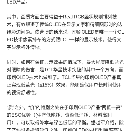
LED产品。
其中，画质方面主要得益于Real RGB竖状规则排列技
术，有效规避了传统OLED在显示文字和精细图形时的边
缘彩边问题。依曹博的话来说，印刷OLED是唯一一个OL
ED技术像素排布的方式跟LCD一样的显示技术，使得文
字显示格外清晰。
同时，如何在保证显示效果的情况下，最大程度降低蓝光
对眼睛的伤害，是TCL华星技术突破的其中一个方向，而
印刷OLED技术也做到了。TCL华星的印刷OLED产品真
正实现低蓝光（≤15%）效果，能够确保用户长时间使用
的视觉舒适性。
“质”之外，“价”的特别之处在于印刷OLED产品“两低一高”
的ESG优势（(生产低能耗、资源低消耗、材料高利
用），可以取得降本与绿色低碳的平衡。据赵军介绍，除
了产线设备投资较低之外，印刷OLED的材料利用率高达