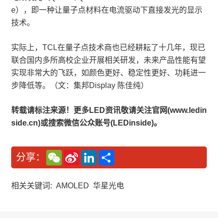
e），即一种让量子点材料在电流驱动下直接发光的显示
技术。
实际上，TCL在量子点技术商也已经耕耘了十几年，现已
联合国内多所高校企业开展相关研发，未来产品性能有望
实现非常大的飞跃，如颜色更好、稳定性更好、功耗进一
步降低等。（文：集邦Display 陈佳纯）
转载请标注来源！更多LED资讯敬请关注官网(www.ledin
side.cn)或搜索微信公众账号(LEDinside)。
W
S
L
分
分享：
e
i
i
享
C
n
n
h
a
k
a
W
e
相关关键词:
AMOLED
华星光电
t
e
d
i
I
b
n
o