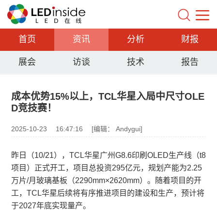
首页
资讯
分析
财报
展会
访谈
技术
报告
成本优势15%以上，TCL华星入局中尺寸OLE
D竞技赛！
2025-10-23
16:47:16
[编辑： Andygui]
昨日（10/21），TCL华星广州G8.6印刷OLED生产线（t8
项目）正式开工，项目总投资295亿元，规划产能为2.25
万片/月玻璃基板（2290mm×2620mm）。随着项目的开
工，TCL华星后续将有序推进项目的建设和生产，预计将
于2027年底实现量产。