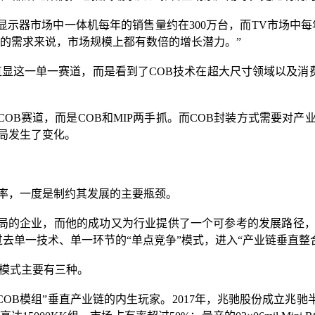
望，显示器市场中一体机每年的销售量约在300万台，而TV市场中每年
K屏幕的需求来说，市场规模上都有数倍的增长潜力。”
OB直显这一单一赛道，而是看到了COB技术在超大尺寸领域以及消费市场
的COB赛道，而是COB和MIP两手抓。而COB封装方式需要
格局发生了变化。
效率，一度是制约其发展的主要瓶颈。
垂直布局的企业，而他的成功又为行业提供了一个可参考的发展路
业打破过去单一技术、单一环节的“单点竞争”模式，进入“产业链垂直
的模式主要有三种。
ni COB模组”垂直产业链的内生玩家。2017年，兆驰股份成立