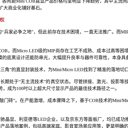
间距Mini COB直显产品价格均呈明显下降趋势，其中主流间距P1
为扩大商业化铺好基石。
语权
显示行业的“兵家必争之地”，但此前存在技术困境，一直无法推广。而
于COB，而Micro LED级的MIP尚存在工艺不成熟、成本过
黑设计还能防串光，大幅提升良率与器件可靠性，本身具备成为Mi
”的直显封装技术，为Mini/Micro LED找到了精准的落地切
域，长期处于“无主流技术”的真空状态。尽管拼接、激光、投影
势，成为100吋以上超大尺寸显示产品的最佳技术路径之一。
门砖”。在产能激增、成本骤降之下，基于COB技术的Mini/Mi
。
驰晶显、利亚德等LED企业，以及京东方等面板厂，均已成功推出M
传来的产品落地案例，包括高端家庭、影音室场景应用等，更是明确