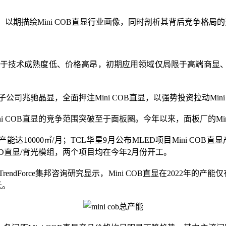
以期描绘Mini COB直显行业画像，同时剖析其背后竞争格局
年，但由于技术成熟度低、价格高昂，初期应用领域仅局限于高端
立子公司兆驰晶显，全面押注Mini COB直显，以强势投资拉动Min
i COB直显的竞争范围突破至于面板圈。今年以来，面板厂的Min
达10000㎡/月；TCL华星9月公布MLED项目Mini COB直显
LED直显/背光模组，两个项目均在今年2月份开工。
dForce集邦咨询研究显示，Mini COB直显在2022年的产能仅有2
长。