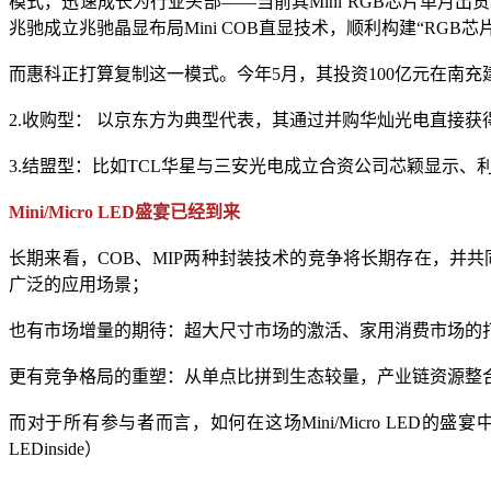
模式，迅速成长为行业头部——当前其Mini RGB芯片单月出货高达
兆驰成立兆驰晶显布局Mini COB直显技术，顺利构建“RGB芯片
而惠科正打算复制这一模式。今年5月，其投资100亿元在南充建设
2.收购型： 以京东方为典型代表，其通过并购华灿光电直接获得
3.结盟型：比如TCL华星与三安光电成立合资公司芯颖显示
Mini/Micro LED盛宴已经到来
长期来看，COB、MIP两种封装技术的竞争将长期存在，并共同开启M
广泛的应用场景；
也有市场增量的期待：超大尺寸市场的激活、家用消费市场的打开，正
更有竞争格局的重塑：从单点比拼到生态较量，产业链资源整
而对于所有参与者而言，如何在这场Mini/Micro L
LEDinside）