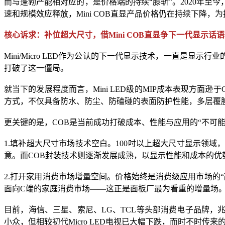
而与蓬勃产能相对应的，是价格端的持续“膝斩”。2020年至今，各
速和规模效应释放，Mini COB直显产品价格仍在持续下降，
核心诉求：补位超大尺寸，借Mini COB直显争下一代显示话
Mini/Micro LED作为公认的下一代显示技术，一直是
打破了这一僵局。
就当下的发展程度而言，Mini LED级的MIP成本表现方面逊
方式，不仅具备防水、防尘、防磕碰的表面防护性能，多层覆膜的底
更关键的是，COB是当前成功打破成本、性能与应用的“不可能三角
1.填补超大尺寸市场技术空白。100吋以上超大尺寸显示领
意。而COB封装技术则逐渐发展成熟，以显示性能和成本的优
2.打开家用消费市场增量空间。价格始终是消费级应用市场的“敲
面向C端的家庭消费市场——这正是面板厂最为看重的增量场
目前，海信、三星、索尼、LG、TCL等头部消费电子品牌，兆
小众，但相较初代Micro LED电视已大幅下跌，而时不时