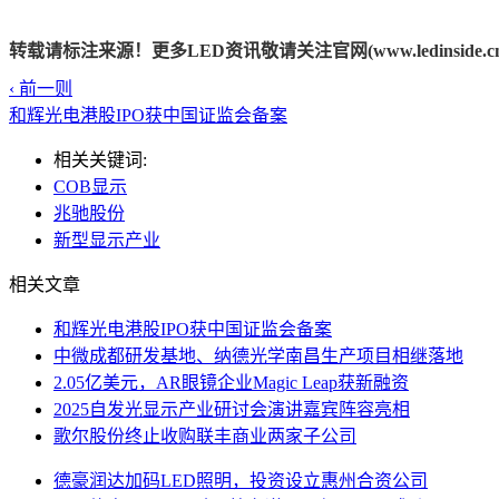
转载请标注来源！更多LED资讯敬请关注官网(www.ledinside.cn
‹ 前一则
和辉光电港股IPO获中国证监会备案
相关关键词:
COB显示
兆驰股份
新型显示产业
相关文章
和辉光电港股IPO获中国证监会备案
中微成都研发基地、纳德光学南昌生产项目相继落地
2.05亿美元，AR眼镜企业Magic Leap获新融资
2025自发光显示产业研讨会演讲嘉宾阵容亮相
歌尔股份终止收购联丰商业两家子公司
德豪润达加码LED照明，投资设立惠州合资公司