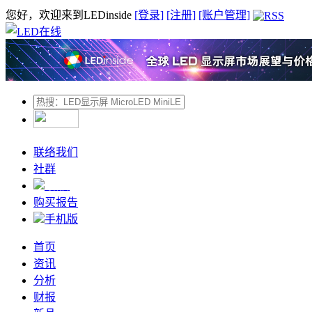
您好，欢迎来到LEDinside
[登录]
[注册]
[账户管理]
联络我们
社群
微信
购买报告
手机版
首页
资讯
分析
财报