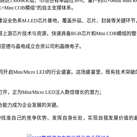
15000KK组，市场占有率超过50%；量产的02×06mil Mi
+Mini COB模组”的自主支撑体系。
全色系M-LED芯片基地，覆盖外延、芯片、封装等关键环节，试图
上游芯片技术与资源，快速具备RGB芯片和Mini COB模组的
、利亚德与晶电成立合资公司利晶微电子。
ini/Micro LED的行业盛宴。这场盛宴里，既有技术突破的欢
为Mini/Micro LED注入数倍增长的潜力；
合能力成为企业发展的关键。
ED的盛宴中找准自己的竞争优势、发挥自身长处，实现自我发展价