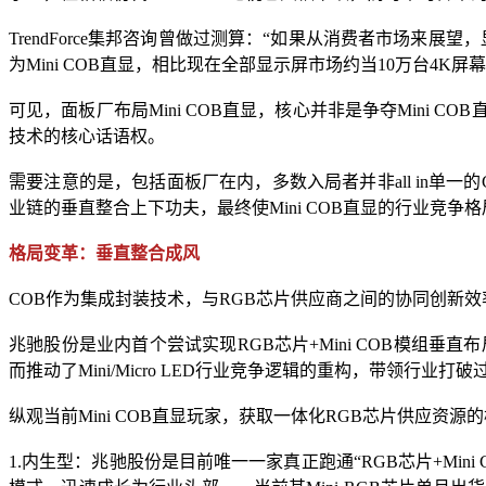
TrendForce集邦咨询曾做过测算：“如果从消费者市场来展
为Mini COB直显，相比现在全部显示屏市场约当10万台4
可见，面板厂布局Mini COB直显，核心并非是争夺Mini C
技术的核心话语权。
需要注意的是，包括面板厂在内，多数入局者并非all in单一
业链的垂直整合上下功夫，最终使Mini COB直显的行业竞争
格局变革：垂直整合成风
COB作为集成封装技术，与RGB芯片供应商之间的协同创新
兆驰股份是业内首个尝试实现RGB芯片+Mini COB模组
而推动了Mini/Micro LED行业竞争逻辑的重构，带领行
纵观当前Mini COB直显玩家，获取一体化RGB芯片供应资源
1.内生型：兆驰股份是目前唯一一家真正跑通“RGB芯片+Mi