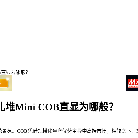
OB直显为哪般？
Mini COB直显为哪般？
的繁荣景象。COB凭借规模化量产优势主导中高端市场，相较之下