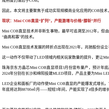
成熟度仍落后于COB。
因此，本文将主要聚焦于成功实现规模商业化应用的COB技术，
现状：Mini COB直显“扩列”，产能激增与价格“膝斩”并行
Mini COB直显技术并非新生事物，最早可追溯至2012
“曲高和寡”的技术。
Mini COB直显技术发展的转折点出现在2021年，兆驰股份设
这一动作不仅带动了LED领域内相关玩家数量的提升，更让Min
珠海京东方晶芯Mini COB直显项目3月份宣布量产，预计年底产能
2024年分别在长沙和绵阳投建MLED项目，产品主要为Mini 
LED企业和面板厂的动作使Mini COB直显的产能爆发式增长。Tren
年底将达到88700㎡/月——短短3年间，产能实现了4倍多的增