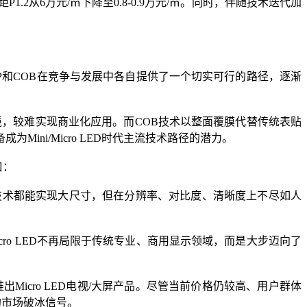
.2从6万元/㎡下降至0.8-0.9万元/㎡。同时，伴随技术迭代加
MIP和COB在竞争与发展中各自提供了一个切实可行的路径，逐渐
高等困境，较难实现商业化应用。而COB技术以整面覆膜代替传统表贴
ni/Micro LED时代主流技术路径的潜力。
口：
等技术都能实现大尺寸，但在分辨率、对比度、清晰度上不尽如人
cro LED不再局限于传统专业、商用显示领域，而是大步迈向了
icro LED电视/大屏产品。尽管当前价格仍较高、用户群体
的市场破冰信号。