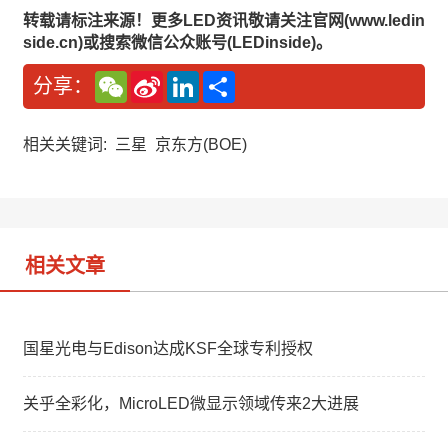
转载请标注来源！更多LED资讯敬请关注官网(www.ledin
side.cn)或搜索微信公众账号(LEDinside)。
W
S
L
分
分享：
e
i
i
享
C
n
n
h
a
k
a
W
e
相关关键词:
三星
京东方(BOE)
t
e
d
i
I
b
n
o
相关文章
国星光电与Edison达成KSF全球专利授权
关乎全彩化，MicroLED微显示领域传来2大进展