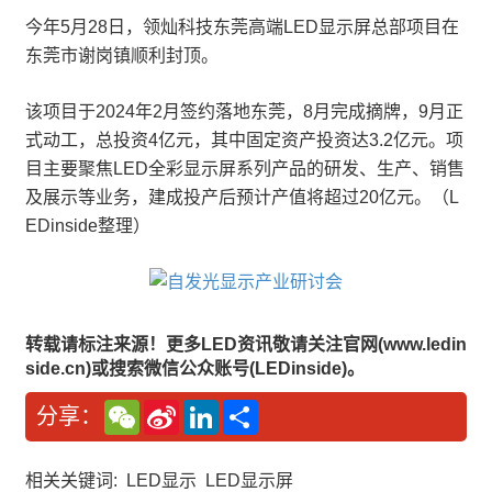
今年5月28日，领灿科技东莞高端LED显示屏总部项目在
东莞市谢岗镇顺利封顶。
该项目于2024年2月签约落地东莞，8月完成摘牌，9月正
式动工，总投资4亿元，其中固定资产投资达3.2亿元。项
目主要聚焦LED全彩显示屏系列产品的研发、生产、销售
及展示等业务，建成投产后预计产值将超过20亿元。（L
EDinside整理）
转载请标注来源！更多LED资讯敬请关注官网(www.ledin
side.cn)或搜索微信公众账号(LEDinside)。
W
S
L
分
分享：
e
i
i
享
C
n
n
h
a
k
a
W
e
相关关键词:
LED显示
LED显示屏