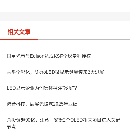
t
e
d
i
I
b
n
o
相关文章
国星光电与Edison达成KSF全球专利授权
关乎全彩化，MicroLED微显示领域传来2大进展
LED显示企业为何集体押注“冷屏”？
鸿合科技、宸展光披露2025年业绩
总投资超90亿，江苏、安徽2个OLED相关项目进入关键
节点