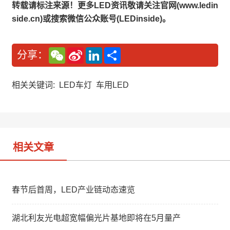
转载请标注来源！更多LED资讯敬请关注官网(www.ledin
side.cn)或搜索微信公众账号(LEDinside)。
W
S
L
分
分享：
e
i
i
享
C
n
n
h
a
k
a
W
e
相关关键词:
LED车灯
车用LED
t
e
d
i
I
b
n
o
相关文章
春节后首周，LED产业链动态速览
湖北利友光电超宽幅偏光片基地即将在5月量产