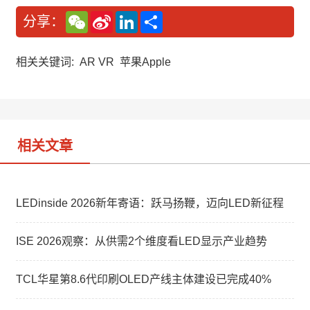
W
S
L
分
分享：
e
i
i
享
C
n
n
h
a
k
a
W
e
相关关键词:
AR VR
苹果Apple
t
e
d
i
I
b
n
o
相关文章
LEDinside 2026新年寄语：跃马扬鞭，迈向LED新征程
ISE 2026观察：从供需2个维度看LED显示产业趋势
TCL华星第8.6代印刷OLED产线主体建设已完成40%