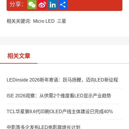
W
S
L
分
分享：
e
i
i
享
C
n
n
h
a
k
a
W
e
相关关键词:
Micro LED
三星
t
e
d
i
I
b
n
o
相关文章
LEDinside 2026新年寄语：跃马扬鞭，迈向LED新征程
ISE 2026观察：从供需2个维度看LED显示产业趋势
TCL华星第8.6代印刷OLED产线主体建设已完成40%
中影等多企发布LED电影屏增长计划