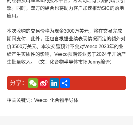
的经验及Epiluvac的技术平台，为公司培育长期的增长引
擎。同时，双方的结合也将助力客户加速推动SiC的落地
应用。
本次收购的交易价格为现金3000万美元，将在交易完成
期间支付，此外，还包含根据业绩表现情况而定的额外对
价3500万美元。本次交易预计不会对Veeco 2023年的业
绩产生实质性的影响，Veeco预期该业务于2024年开始产
生批量收入。（文：化合物半导体市场Jenny编译）
W
S
L
分
分享：
e
i
i
享
C
n
n
h
a
k
a
W
e
相关关键词:
Veeco
化合物半导体
t
e
d
i
I
b
n
o