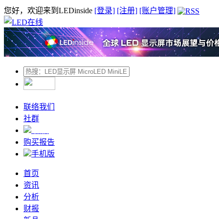
您好，欢迎来到LEDinside
[登录]
[注册]
[账户管理]
联络我们
社群
微信
购买报告
手机版
首页
资讯
分析
财报