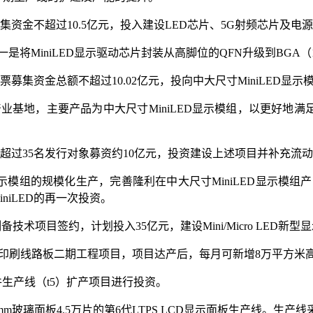
募集资金不超过10.5亿元，投入建设LED芯片、5G射频芯片及
将MiniLED显示驱动芯片封装从高脚位的QFN升级到BGA（
票募集资金总额不超过10.02亿元，投向中大尺寸MiniLED
业基地，主要产品为中大尺寸MiniLED显示模组，以更好地满足
超过35名发行对象募资约10亿元，投资建设上述项目并补充流
示模组的规模化生产，完善隆利在中大尺寸MiniLED显示模组产
iniLED的再一次投资。
片制备技术项目签约，计划投入35亿元，建设Mini/Micro LE
硅谷印刷线路板二期工程项目，项目达产后，每月可新增8万平方米高
器件生产线（t5）扩产项目进行投资。
璃面板4.5万片的第6代LTPS LCD显示面板生产线。生产线采用Min