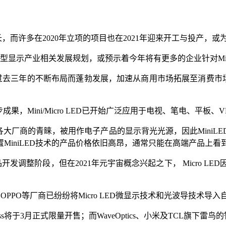
增长，而许多在2020年立项的项目也在2021年迎来开工与投产，或为2
型显示产业相关发展规划，或预示着今年将有更多的企业针对Mini/M
D企业在过去三年的不断布局而蓬勃发展，加速从商用市场拓展至消费市场
展的初步成果，Mini/Micro LED已开始广泛应用于电视、笔电、平
等各大厂商的青睐，被用作电子产品的显示背光光源，因此MiniL
niLED技术的产品价格依旧高昂，通常只能在高端产品上看到M
品开发调整阶段，但在2021年元宇宙概念兴起之下， Micro L
雷鸟和OPPO等厂商已纷纷将Micro LED微显示技术和光波导技术导
ir Glass将于3月正式限量开售；而WaveOptics、小米及TCL