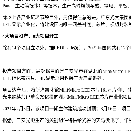
Panel+主动笔技术）等技术，生产高端旗舰车载、笔电、平
除以上各产业链环节项目外，另值得注意的是，广东光大集团的第三
LED显示产业化，将建设国内唯一涵盖衬底、芯片、模组封装
4大项目投产，8大项目开工
除有14个项目立项外，据LEDinside统计，2021年国内共有1
投产项目方面
，最受瞩目的是三安光电在湖北的Mini/Micro L
LED砷化镓芯片、4K显示屏用封装三大产品系列。
项目达产后，将新增氮化镓Mini/Micro LED芯片161万片/
光电继续加码募资79亿投向湖北Mini/Micro LED芯片产业化项
2021年2月3日，该项目一期主体建筑成功封顶；3月16日，
据悉，三安光电生产的关键组件将供给光谷的天马微电子、华星光