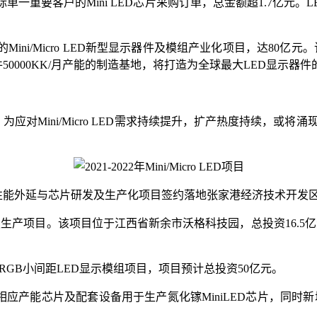
重要客户的Mini LED芯片采购订单，总金额超1.7亿元。LE
ni/Micro LED新型显示器件及模组产业化项目，达80亿元。
示器件50000KK/月产能的制造基地，将打造为全球最大LED显示器
22年，为应对Mini/Micro LED需求持续提升，扩产热度持续，或将涌
 LED高性能外延与芯片研发及生产化项目签约落地张家港经济技术
 基板生产项目。该项目位于江西省新余市沃格科技园，总投资16.5亿元，
及RGB小间距LED显示模组项目，项目预计总投资50亿元。
应产能芯片及配套设备用于生产氮化镓MiniLED芯片，同时新增