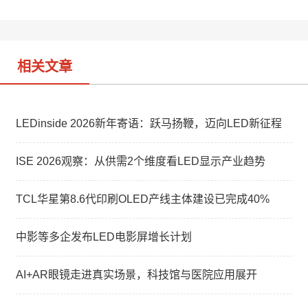
i
I
b
n
o
相关文章
LEDinside 2026新年寄语：跃马扬鞭，迈向LED新征程
ISE 2026观察：从供需2个维度看LED显示产业趋势
TCL华星第8.6代印刷OLED产线主体建设已完成40%
中影等多企发布LED电影屏增长计划
AI+AR眼镜走进真实场景，科技馆与医院应用展开