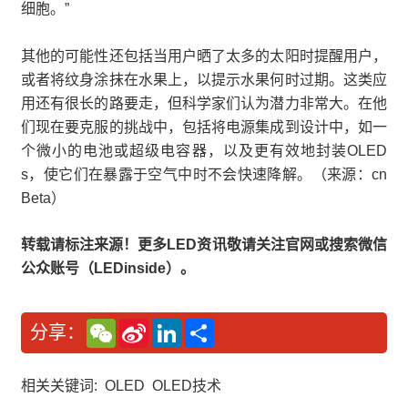
细胞。”
其他的可能性还包括当用户晒了太多的太阳时提醒用户，
或者将纹身涂抹在水果上，以提示水果何时过期。这类应
用还有很长的路要走，但科学家们认为潜力非常大。在他
们现在要克服的挑战中，包括将电源集成到设计中，如一
个微小的电池或超级电容器，以及更有效地封装OLED
s，使它们在暴露于空气中时不会快速降解。（来源：cn
Beta）
转载请标注来源！更多LED资讯敬请关注官网或搜索微信
公众账号（LEDinside）。
W
S
L
分
分享：
e
i
i
享
C
n
n
h
a
k
a
W
e
相关关键词:
OLED
OLED技术
t
e
d