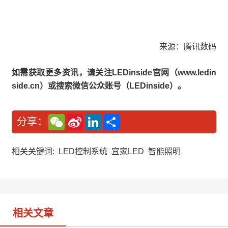
来源：腾讯数码
如需获取更多资讯，请关注LEDinside官网（www.ledin
side.cn）或搜索微信公众账号（LEDinside）。
W
S
L
分
分享：
e
i
i
享
C
n
n
h
a
k
a
W
e
相关关键词:
LED控制系统
宜家LED
智能照明
t
e
d
i
I
b
n
o
相关文章