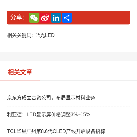
W
S
L
分
分享：
e
i
i
享
C
n
n
h
a
k
a
W
e
相关关键词:
蓝光LED
t
e
d
i
I
b
n
o
相关文章
京东方成立合资公司，布局显示材料业务
利亚德：LED显示屏价格调整3%~15%
TCL华星广州第8.6代OLED产线开启设备招标