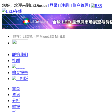
您好，欢迎来到LEDinside
[登录]
[注册]
[账户管理]
联络我们
社群
微信
购买报告
手机版
首页
资讯
分析
财报