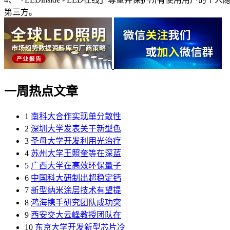
第三方。
一周热点文章
1
南科大合作实现单分散性
2
深圳大学发表关于新型色
3
圣母大学开发利用光治疗
4
苏州大学王照奎等在深蓝
5
广西大学在高效环保量子
6
中国科大研制出超稳定钙
7
新型纳米涂层技术有望提
8
鸿海携手研究团队成功突
9
西安交大云峰教授团队在
10
东京大学开发新型芯片冷