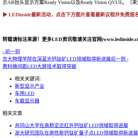
示AR抬头显示方案Ready Vision以及Ready Vision QVU
▶ LEDinside最新活动，点击下方图片查看最新议程并免费报
转载请标注来源！更多LED资讯敬请关注官网(www.ledinside.cn
‹ 前一则
吉大物理学院在深蓝光钙钛矿LED领域取得新进展
后一则 ›
惠科微间距LED大屏技术取得突破
相关关键词:
新型显示产业
车用LED
车载显示器
相关文章
井冈山大学在高稳定近红外钙钛矿LED领域取得进展
浙大研究团队在高性能钙钛矿量子点LED领域取得新进展