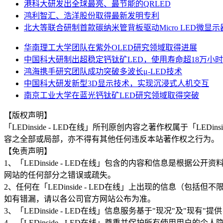
港科大研发出全球最亮、最节能的QRLED
鸿利智汇、浩洋股份取得最新发明专利
北大等联合研制首款碳纳米管背板驱动Micro LED微显示
华南理工大学团队在紫外OLED研究领域取得进展
中国科大研制出超稳定钙钛矿LED，使用寿命超18万小时
鸿海携手研究团队成功突破多波长μ-LED技术
中国科大研发新型3D显示技术，实现沉浸式人机交互
南京工业大学在蓝光钙钛矿LED研究领域取得突破
【版权声明】
「LEDinside - LED在线」所刊原创内容之著作权属于「
容之全部或局部，亦不得有其他任何违反本站著作权之行为。
【免责声明】
1、「LEDinside - LED在线」包含的内容和信息是
网站的任何部分之错误或疏失。
2、任何在「LEDinside - LED在线」上出现的信息
如有错漏，请以各公司官方网站公布为准。
3、「LEDinside - LED在线」信息服务基于"现况"及"
4、「LEDinside - LED在线」尊重并保护所有使用