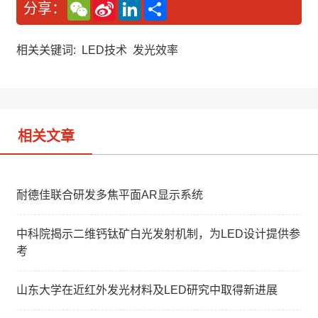
W
S
L
分
分享：
e
i
i
享
C
n
n
h
a
k
a
W
e
相关关键词:
LED技术
发光效率
t
e
d
i
I
b
n
o
相关文章
耐德佳联合研发多焦平面AR显示系统
中科院揭示二维钙钛矿白光发射机制，为LED设计提供参
考
山东大学在近红外发光材料及LED研究中取得新进展