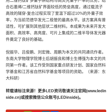
用二维钙钛矿多量子阱结构与高荧光量子产率的优势，结
合石墨烯/二维钙钛矿界面较低的势垒高度，通过载流子
高效的隧穿-复合过程实现了室温下超过10%的外量子效
率，为当前范德华发光二极管的最高水平。该方案具有普
适性，可扩展到其他层状二维材料。本成果为未来开发大
面积、高效率、高亮度、可片上集成的二维半导体发光器
件奠定了良好的基础。
倪振华、吕俊鹏、刘宏微、周鹏为本文的共同通讯作者。
东南大学物理学院博士后胡振良和博士生傅强为本文的共
同第一作者。该工作受到国家重点研发计划、国家自然科
学基金和江苏省自然科学基金等项目的资助。（来源：东
大科研）
转载请标注来源！更多LED资讯敬请关注官网(www.ledin
side.cn)或搜索微信公众账号(LEDinside)。