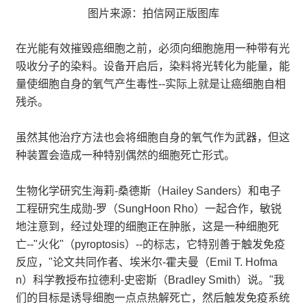
图片来源：拍信网正版图库
在光能有效摧毁癌细胞之前，必须向细胞施用一种带有光
吸收分子的染料。设备开启后，染料将光转化为能量，能
量使细胞自身的氧气产生毒性--实际上就是让癌细胞自相
残杀。
虽然其他治疗方法也会将细胞自身的氧气作为武器，但这
种装置会造成一种特别偶然的细胞死亡形式。
生物化学研究生海莉-桑德斯（Hailey Sanders）和电子
工程研究生成勋-罗（SungHoon Rho）一起合作，敏锐
地注意到，经过处理的细胞正在肿胀，这是一种细胞死
亡--"火化"（pyroptosis）--的标志，它特别善于触发免疫
反应，"论文共同作者、埃米尔-霍夫曼（Emil T. Hofma
n）科学教授布拉德利-史密斯（Bradley Smith）说。"我
们的目标是诱导细胞一点点热解死亡，然后触发免疫系统