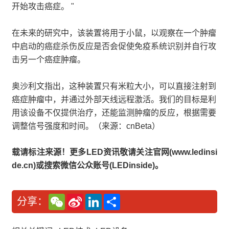
开始攻击癌症。 "
在未来的研究中，该装置将用于小鼠，以观察在一个肿瘤
中启动的癌症杀伤反应是否会促使免疫系统识别并自行攻
击另一个癌症肿瘤。
奥沙利文指出，这种装置只有米粒大小，可以直接注射到
癌症肿瘤中，并通过外部天线远程激活。我们的目标是利
用该设备不仅提供治疗，还能监测肿瘤的反应，根据需要
调整信号强度和时间。（来源：cnBeta）
载请标注来源！更多LED资讯敬请关注官网(www.ledinsi
de.cn)或搜索微信公众账号(LEDinside)。
W
S
L
分
分享：
e
i
i
享
C
n
n
h
a
k