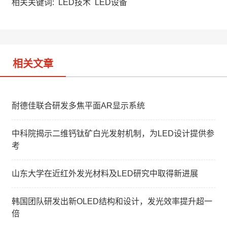
a
W
e
相关关键词:
LED技术
LED设备
t
e
d
i
I
b
n
o
相关文章
耐德佳联合研发多焦平面AR显示系统
中科院揭示二维钙钛矿白光发射机制，为LED设计提供参
考
山东大学在近红外发光材料及LED研究中取得新进展
韩国团队研发出新OLED结构和设计，发光效率提升超一
倍