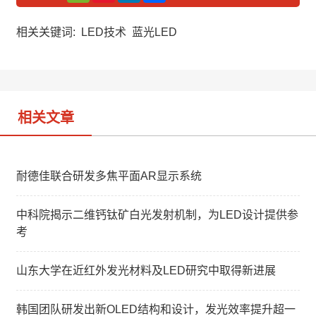
C
n
n
h
a
k
a
W
e
相关关键词:
LED技术
蓝光LED
t
e
d
i
I
b
n
o
相关文章
耐德佳联合研发多焦平面AR显示系统
中科院揭示二维钙钛矿白光发射机制，为LED设计提供参
考
山东大学在近红外发光材料及LED研究中取得新进展
韩国团队研发出新OLED结构和设计，发光效率提升超一