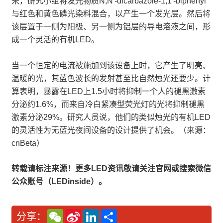
来，研究小组将发光物质N,N'-dicarbazole-1,1'-biphenyl
与红色和黄色磷光染料混合，以产生一个发光层。然后将
该层置于一侧为阳极、另一侧为铝层的导电溶液之间，形
成一个灵活的有机LED。
当一个恒定的电流被施加到该设备上时，它产生了明亮、
温暖的光，其蓝色波长的发射甚至比自然烛光还要少。计
算表明，暴露在LED上1.5小时将抑制一个人的褪黑激素
分泌约1.6%，而来自冷白紧凑型荧光灯的光将抑制褪黑
激素分泌29%。研究人员说，他们的类似烛光的有机LED
的灵活性为无蓝光夜间设备的设计提供了机会。（来源：
cnBeta）
转载请标注来源！更多LED资讯敬请关注官网或搜索微信
公众账号（LEDinside）。
W
S
L
分
分享：
e
i
i
享